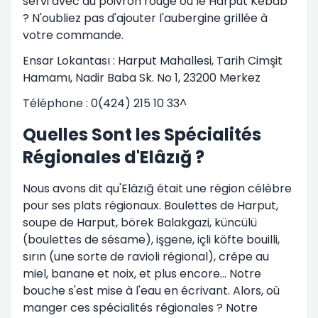
servi avec du poivron rouge ou le Harput Kebab
? N'oubliez pas d'ajouter l'aubergine grillée à
votre commande.
Ensar Lokantası : Harput Mahallesi, Tarih Cimşit
Hamamı, Nadir Baba Sk. No 1, 23200 Merkez
Téléphone : 0(424) 215 10 33^
Quelles Sont les Spécialités
Régionales d'Elâzığ ?
Nous avons dit qu'Elâzığ était une région célèbre
pour ses plats régionaux. Boulettes de Harput,
soupe de Harput, börek Balakgazi, küncülü
(boulettes de sésame), işgene, içli köfte bouilli,
sırın (une sorte de ravioli régional), crêpe au
miel, banane et noix, et plus encore… Notre
bouche s'est mise à l'eau en écrivant. Alors, où
manger ces spécialités régionales ? Notre