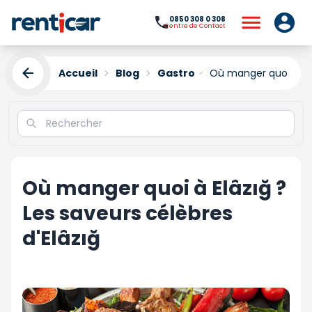
0850 308 0 308
Centre de Contact
Accueil
Blog
Gastro
Où manger quoi à Elâz
Où manger quoi à Elâzığ ?
Les saveurs célèbres
d'Elâzığ