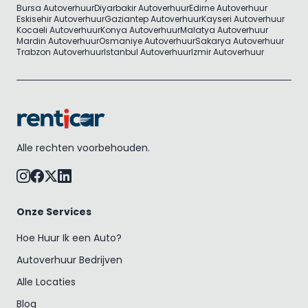
Bursa Autoverhuur
Diyarbakir Autoverhuur
Edirne Autoverhuur
Eskisehir Autoverhuur
Gaziantep Autoverhuur
Kayseri Autoverhuur
Kocaeli Autoverhuur
Konya Autoverhuur
Malatya Autoverhuur
Mardin Autoverhuur
Osmaniye Autoverhuur
Sakarya Autoverhuur
Trabzon Autoverhuur
Istanbul Autoverhuur
Izmir Autoverhuur
Alle rechten voorbehouden.
Onze Services
Hoe Huur Ik een Auto?
Autoverhuur Bedrijven
Alle Locaties
Blog