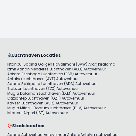
transmissies zijn qua brandstofverbruik zeer dicht bij
handgeschakelde transmissies, en in sommige
gevallen zelfs efficiënter. RentiCar biedt een
comfortabele rijervaring in Istanbul met een brede
vloot van voertuigen met beide soorten
transmissies. Door het voertuig te kiezen dat aan
uw behoeften voldoet, kunt u de vermoeidheid in
het verkeer verminderen en uw reis aangenamer
maken. Ervaar een comfortabele rijervaring in
Luchthaven Locaties
Istanbul met RentiCar!
Istanbul Sabiha Gökçen Havalimanı (SAW) Araç Kiralama
Izmir Adnan Menderes Luchthaven (ADB) Autoverhuur
Ankara Esenboga Luchthaven (ESB) Autoverhuur
Antalya Luchthaven (AYT) Autoverhuur
Adana Sakirpasa Luchthaven (ADA) Autoverhuur
Trabzon Luchthaven (TZX) Autoverhuur
Mugla Dalaman Luchthaven (DLM) Autoverhuur
Gaziantep Luchthaven (GZT) Autoverhuur
Kayseri Luchthaven (ASR) Autoverhuur
Mugla Milas - Bodrum Luchthaven (BJV) Autoverhuur
Istanbul Airport (IST) Autoverhuur
Stadslocaties
Adana Autoverhuur
Autoverhuur Ankara
Antalya autoverhuur