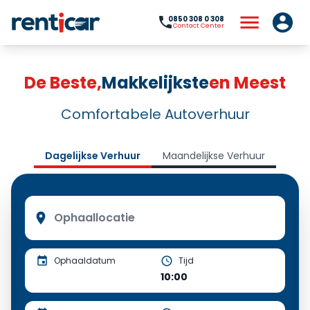
0850 308 0 308
Contact Center
De Beste,
Makkelijkste
en Meest
Comfortabele Autoverhuur
Dagelijkse Verhuur
Maandelijkse Verhuur
Ophaaldatum
Tijd
10:00