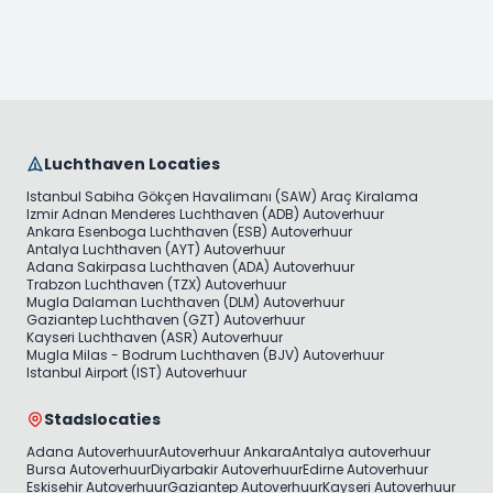
Luchthaven Locaties
Istanbul Sabiha Gökçen Havalimanı (SAW) Araç Kiralama
Izmir Adnan Menderes Luchthaven (ADB) Autoverhuur
Ankara Esenboga Luchthaven (ESB) Autoverhuur
Antalya Luchthaven (AYT) Autoverhuur
Adana Sakirpasa Luchthaven (ADA) Autoverhuur
Trabzon Luchthaven (TZX) Autoverhuur
Mugla Dalaman Luchthaven (DLM) Autoverhuur
Gaziantep Luchthaven (GZT) Autoverhuur
Kayseri Luchthaven (ASR) Autoverhuur
Mugla Milas - Bodrum Luchthaven (BJV) Autoverhuur
Istanbul Airport (IST) Autoverhuur
Stadslocaties
Adana Autoverhuur
Autoverhuur Ankara
Antalya autoverhuur
Bursa Autoverhuur
Diyarbakir Autoverhuur
Edirne Autoverhuur
Eskisehir Autoverhuur
Gaziantep Autoverhuur
Kayseri Autoverhuur