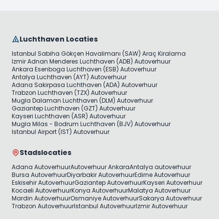
Luchthaven Locaties
Istanbul Sabiha Gökçen Havalimanı (SAW) Araç Kiralama
Izmir Adnan Menderes Luchthaven (ADB) Autoverhuur
Ankara Esenboga Luchthaven (ESB) Autoverhuur
Antalya Luchthaven (AYT) Autoverhuur
Adana Sakirpasa Luchthaven (ADA) Autoverhuur
Trabzon Luchthaven (TZX) Autoverhuur
Mugla Dalaman Luchthaven (DLM) Autoverhuur
Gaziantep Luchthaven (GZT) Autoverhuur
Kayseri Luchthaven (ASR) Autoverhuur
Mugla Milas - Bodrum Luchthaven (BJV) Autoverhuur
Istanbul Airport (IST) Autoverhuur
Stadslocaties
Adana Autoverhuur
Autoverhuur Ankara
Antalya autoverhuur
Bursa Autoverhuur
Diyarbakir Autoverhuur
Edirne Autoverhuur
Eskisehir Autoverhuur
Gaziantep Autoverhuur
Kayseri Autoverhuur
Kocaeli Autoverhuur
Konya Autoverhuur
Malatya Autoverhuur
Mardin Autoverhuur
Osmaniye Autoverhuur
Sakarya Autoverhuur
Trabzon Autoverhuur
Istanbul Autoverhuur
Izmir Autoverhuur