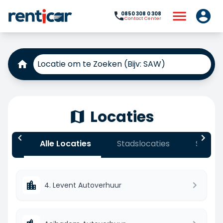
0850 308 0 308
Contact Center
Locaties
Alle Locaties
Stadslocaties
Stads
4. Levent Autoverhuur