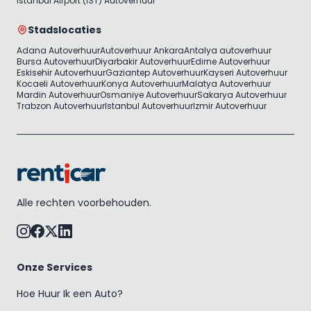
Istanbul Airport (IST) Autoverhuur
Stadslocaties
Adana Autoverhuur
Autoverhuur Ankara
Antalya autoverhuur
Bursa Autoverhuur
Diyarbakir Autoverhuur
Edirne Autoverhuur
Eskisehir Autoverhuur
Gaziantep Autoverhuur
Kayseri Autoverhuur
Kocaeli Autoverhuur
Konya Autoverhuur
Malatya Autoverhuur
Mardin Autoverhuur
Osmaniye Autoverhuur
Sakarya Autoverhuur
Trabzon Autoverhuur
Istanbul Autoverhuur
Izmir Autoverhuur
Alle rechten voorbehouden.
Onze Services
Hoe Huur Ik een Auto?