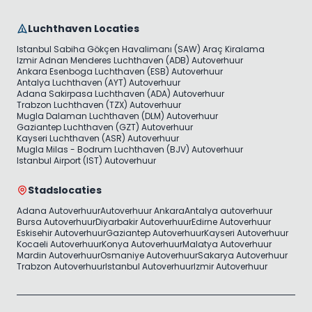
Luchthaven Locaties
Istanbul Sabiha Gökçen Havalimanı (SAW) Araç Kiralama
Izmir Adnan Menderes Luchthaven (ADB) Autoverhuur
Ankara Esenboga Luchthaven (ESB) Autoverhuur
Antalya Luchthaven (AYT) Autoverhuur
Adana Sakirpasa Luchthaven (ADA) Autoverhuur
Trabzon Luchthaven (TZX) Autoverhuur
Mugla Dalaman Luchthaven (DLM) Autoverhuur
Gaziantep Luchthaven (GZT) Autoverhuur
Kayseri Luchthaven (ASR) Autoverhuur
Mugla Milas - Bodrum Luchthaven (BJV) Autoverhuur
Istanbul Airport (IST) Autoverhuur
Stadslocaties
Adana Autoverhuur
Autoverhuur Ankara
Antalya autoverhuur
Bursa Autoverhuur
Diyarbakir Autoverhuur
Edirne Autoverhuur
Eskisehir Autoverhuur
Gaziantep Autoverhuur
Kayseri Autoverhuur
Kocaeli Autoverhuur
Konya Autoverhuur
Malatya Autoverhuur
Mardin Autoverhuur
Osmaniye Autoverhuur
Sakarya Autoverhuur
Trabzon Autoverhuur
Istanbul Autoverhuur
Izmir Autoverhuur