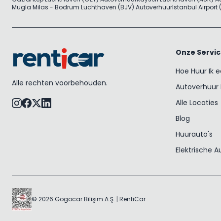
Mugla Milas - Bodrum Luchthaven (BJV) Autoverhuur
Istanbul Airport
Onze Servi
Hoe Huur Ik 
Alle rechten voorbehouden.
Autoverhuur 
Alle Locaties
Blog
Huurauto's
Elektrische A
© 2026 Gogocar Bilişim A.Ş. | RentiCar