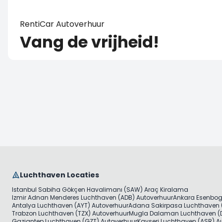
RentiCar Autoverhuur
Vang de vrijheid!
Luchthaven Locaties
Istanbul Sabiha Gökçen Havalimanı (SAW) Araç Kiralama
Izmir Adnan Menderes Luchthaven (ADB) Autoverhuur
Ankara Esenbog
Antalya Luchthaven (AYT) Autoverhuur
Adana Sakirpasa Luchthaven 
Trabzon Luchthaven (TZX) Autoverhuur
Mugla Dalaman Luchthaven (D
Gaziantep Luchthaven (GZT) Autoverhuur
Kayseri Luchthaven (ASR) A