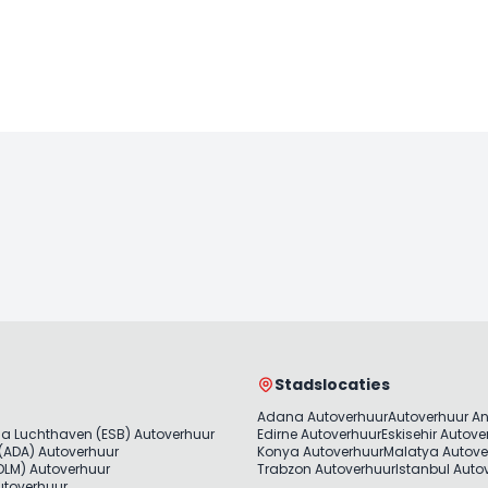
Stadslocaties
Adana Autoverhuur
Autoverhuur A
a Luchthaven (ESB) Autoverhuur
Edirne Autoverhuur
Eskisehir Autove
(ADA) Autoverhuur
Konya Autoverhuur
Malatya Autove
LM) Autoverhuur
Trabzon Autoverhuur
Istanbul Auto
utoverhuur