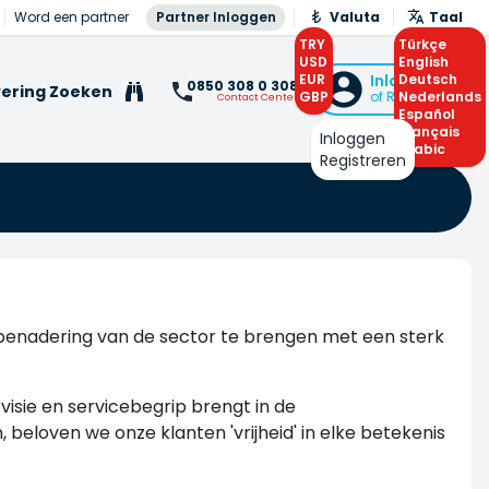
Word een partner
Partner Inloggen
Valuta
Taal
TRY
Türkçe
USD
English
EUR
Inloggen
Deutsch
0850 308 0 308
ering Zoeken
GBP
of Registreren
Nederlands
Contact Center
Español
Français
Inloggen
Arabic
Registreren
re benadering van de sector te brengen met een sterk
isie en servicebegrip brengt in de
 beloven we onze klanten 'vrijheid' in elke betekenis