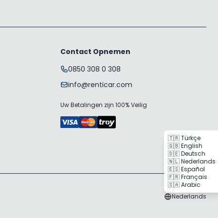
Contact Opnemen
0850 308 0 308
info@renticar.com
Uw Betalingen zijn 100% Veilig
🇹🇷 Türkçe
🇬🇧 English
🇩🇪 Deutsch
🇳🇱 Nederlands
🇪🇸 Español
🇫🇷 Français
🇸🇦 Arabic
Nederlands