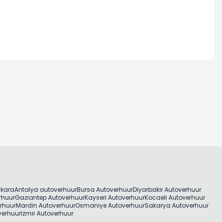
nkara
Antalya autoverhuur
Bursa Autoverhuur
Diyarbakir Autoverhuur
rhuur
Gaziantep Autoverhuur
Kayseri Autoverhuur
Kocaeli Autoverhuur
rhuur
Mardin Autoverhuur
Osmaniye Autoverhuur
Sakarya Autoverhuur
verhuur
Izmir Autoverhuur