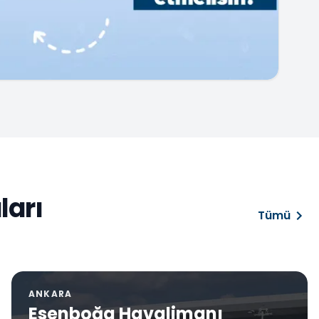
ları
Tümü
ANKARA
Esenboğa Havalimanı