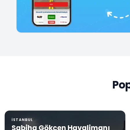
Pop
İSTANBUL
Sabiha Gökçen Havalimanı