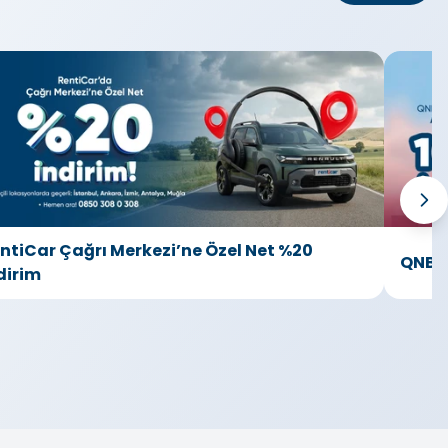
ntiCar Çağrı Merkezi’ne Özel Net %20
QNB Ç
dirim