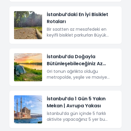
alışveriş yaptığınızı hayal edebileceğiniz yerlerdir
pasajlar. İstanbul gibi tarihi bir şehirde bu tarz tarih
İstanbul’daki En İyi Bisiklet
kokan yerler yeniden revaçta. [&hellip;]
Rotaları
Bir saatten az mesafedeki en
keyifli bisiklet parkurları Büyük
şehirlerde bisikletle dolaşmak
oldukça ekonomik, keyifli ve çevre
dostu bir aktivite. Birçok medeni
İstanbul’da Doğayla
ülkede, her kesimden insan için
Bütünleşebileceğiniz Az
standart bir ulaşım aracı olan
bisiklet, bizdeyse maalesef çok
Bilinen Yerler
Gri tonun ağırlıkta olduğu
kısıtlı bir kitle tarafından tercih
metropolde, yeşile ve maviye
ediliyor ve her an, her yere
zaafı olanların İstanbul’da doğayla
bisikletle gitmek, maalesef
bütünleşebileceği yerler bu
mümkün olmuyor. Ancak yine de
listede! İstanbul’da doğayla iç içe
İstanbul’da 1 Gün 5 Yakın
[&hellip;]
olmak isteyen ancak bunu
Mekan | Avrupa Yakası
eyleme dökmek isterken kendine
sürekli uzun rota çizmek zorunda
İstanbul’da gün içinde 5 farklı
kalan başta beyaz yakalılar olmak
aktivite yapacağınız 5 yer bu
üzere birçok insan var. Haftanın
listede! İstanbul’un yoğun trafik
yorgunluğunu atayım derken
haritası hepimizin malumu. Bu