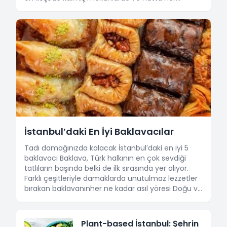
hanede, en az bir unutulmaz gastronomik
deneyim yer alıyor. Yemek yemenin en zevkli hâli
Hatay’da, zor da olsa sizler için bir liste
oluşturmaya çalıştık. Mekân önerilerine geçmeden
[&hellip;]
İstanbul’daki En İyi Baklavacılar
Tadı damağınızda kalacak İstanbul’daki en iyi 5
baklavacı Baklava, Türk halkının en çok sevdiği
tatlıların başında belki de ilk sırasında yer alıyor.
Farklı çeşitleriyle damaklarda unutulmaz lezzetler
bırakan baklavanınher ne kadar asıl yöresi Doğu ve
Güneydoğu Anadolu olsa da İstanbul’da da bu
lezzetin iddialı temsilcileri yer alıyor. Bu yazımızda
sizler için, şehrin en beğenilen baklavacılarını
Plant-based İstanbul: Şehrin