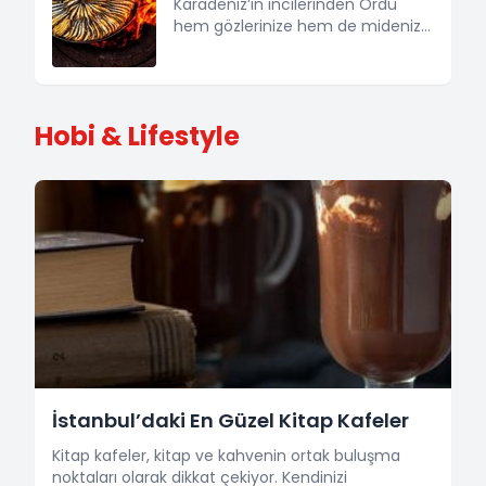
dondurma olsa da lezzetleri de
Karadeniz’in incilerinden Ordu
tarzları da birbirinden çok farklı
hem gözlerinize hem de midenize
birçok dondurma çeşidi
büyük bir şölen sunuyorOksijenin
bulunuyor. İyi malzeme, doğru
yurdu Ordu, doğası ve lezzetleriyle
teknikle benzerlerinden sıyrılıp
gezginler için değişilmez
akılda yer eden, bir yiyenin bir
durakların başında geliyor. Mavi
Hobi & Lifestyle
daha mutlaka ziyaret etmek
ufuk çizgisine eşlik eden gür
isteyeceği güzellikteki [&hellip;]
ormanlar ve koyu yeşil renk,
doğanın 24 saat aralıksız dans
ettiği bir ortamı sizlere sunuyor. Bu
güzel doğa ister istemez insanın
iştahını da açıyor. Ordu’da ne
[&hellip;]
İstanbul’daki En Güzel Kitap Kafeler
Kitap kafeler, kitap ve kahvenin ortak buluşma
noktaları olarak dikkat çekiyor. Kendinizi