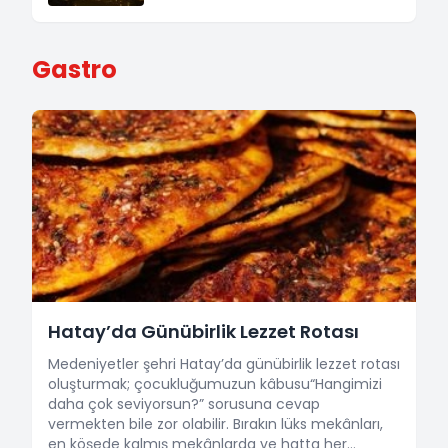
bırakan Mimar Sinan’ın kayıtlara
başına dev bir açık hava
geçen eserleri şu şekildedir; 93
müzesidir. Medeniyetlerin kesişim
cami, [&hellip;]
noktasında yer alan bu şehirde,
Gastro
her köşede farklı bir dönemin izine
rastlamak mümkündür.
Hatay’da Günübirlik Lezzet Rotası
Medeniyetler şehri Hatay’da günübirlik lezzet rotası
oluşturmak; çocukluğumuzun kâbusu“Hangimizi
daha çok seviyorsun?” sorusuna cevap
vermekten bile zor olabilir. Bırakın lüks mekânları,
en köşede kalmış mekânlarda ve hatta her