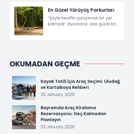
daha da yorulanlar, uzak rotaları
durum her ne kadar canınızı sıksa
En Güzel Yürüyüş Parkurları
geniş bir tatil programında
da programınızı yaparken birbirine
[&hellip;]
yakın mekanları seçerek
“Şöyle keyifle yürüyecek bir yer
zamandan ve trafikten tasarruf
kalmadı” diyorsanız, size güzel bir
edebilirsiniz. O zaman gelin güzel
haberimiz var. Şehrin 1 saatten az
bir güzergah hazırlayalım.
sürede ulaşabileceğiniz, yürürken
Ortaköy’den başlayalım,
tüm dertlerinizi unutup, ruhunuzu
Yeniköy’de yolculuğumuzu
dinlendirebileceğiniz güzellikteki
tamamlayalım. 1- Ortaköy /
en güzel yürüyüş parkurlarını sizler
Kumpirciler Ortaköy sahile
için derledik 1- Belgrad Ormanı /
OKUMADAN GEÇME
girerken [&hellip;]
Sarıyer Sarıyer’de yer alan yaklaşık
5500 hektarlık bir oramanlık alana
sahip olan Belgrad Ormanı, çeşitli
Kayak Tatili İçin Araç Seçimi: Uludağ
yürüyüş ve koşu parkurları
ve Kartalkaya Rehberi
[&hellip;]
23 January 2026
Bayramda Araç Kiralama
Rezervasyonu: Geç Kalmadan
Planlayın
23 January 2026