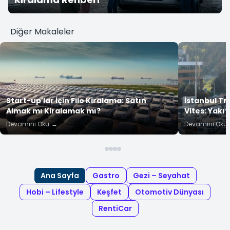
Diğer Makaleler
Start-up'lar İçin Filo Kiralama: Satın
İstanbul Tr
Almak mı Kiralamak mı?
Vites: Yakıt
Devamını Oku
→
Devamını Oku
Ana Sayfa
Gastro
Gezi – Seyahat
Hobi – Lifestyle
Keşfet
Otomotiv Dünyası
RentiCar