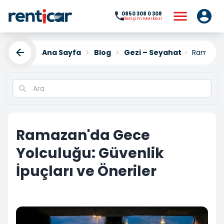
0850 308 0 308
İletişim Merkezi
Ana Sayfa
Blog
Gezi – Seyahat
Ramazan'
Ramazan'da Gece
Yolculuğu: Güvenlik
İpuçları ve Öneriler