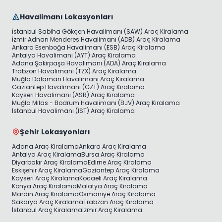
Havalimanı Lokasyonları
İstanbul Sabiha Gökçen Havalimanı (SAW) Araç Kiralama
İzmir Adnan Menderes Havalimanı (ADB) Araç Kiralama
Ankara Esenboğa Havalimanı (ESB) Araç Kiralama
Antalya Havalimanı (AYT) Araç Kiralama
Adana Şakirpaşa Havalimanı (ADA) Araç Kiralama
Trabzon Havalimanı (TZX) Araç Kiralama
Muğla Dalaman Havalimanı Araç Kiralama
Gaziantep Havalimanı (GZT) Araç Kiralama
Kayseri Havalimanı (ASR) Araç Kiralama
Muğla Milas - Bodrum Havalimanı (BJV) Araç Kiralama
İstanbul Havalimanı (IST) Araç Kiralama
Şehir Lokasyonları
Adana Araç Kiralama
Ankara Araç Kiralama
Antalya Araç Kiralama
Bursa Araç Kiralama
Diyarbakır Araç Kiralama
Edirne Araç Kiralama
Eskişehir Araç Kiralama
Gaziantep Araç Kiralama
Kayseri Araç Kiralama
Kocaeli Araç Kiralama
Konya Araç Kiralama
Malatya Araç Kiralama
Mardin Araç Kiralama
Osmaniye Araç Kiralama
Sakarya Araç Kiralama
Trabzon Araç Kiralama
İstanbul Araç Kiralama
İzmir Araç Kiralama