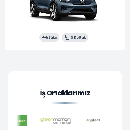
Lüks
5 Koltuk
İş Ortaklarımız