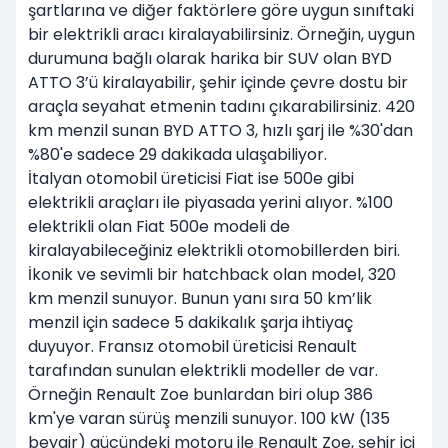
şartlarına ve diğer faktörlere göre uygun sınıftaki
bir elektrikli aracı kiralayabilirsiniz. Örneğin, uygun
durumuna bağlı olarak harika bir SUV olan BYD
ATTO 3’ü kiralayabilir, şehir içinde çevre dostu bir
araçla seyahat etmenin tadını çıkarabilirsiniz. 420
km menzil sunan BYD ATTO 3, hızlı şarj ile %30'dan
%80'e sadece 29 dakikada ulaşabiliyor.
İtalyan otomobil üreticisi Fiat ise 500e gibi
elektrikli araçları ile piyasada yerini alıyor. %100
elektrikli olan Fiat 500e modeli de
kiralayabileceğiniz elektrikli otomobillerden biri.
İkonik ve sevimli bir hatchback olan model, 320
km menzil sunuyor. Bunun yanı sıra 50 km’lik
menzil için sadece 5 dakikalık şarja ihtiyaç
duyuyor. Fransız otomobil üreticisi Renault
tarafından sunulan elektrikli modeller de var.
Örneğin Renault Zoe bunlardan biri olup 386
km'ye varan sürüş menzili sunuyor. 100 kW (135
beygir) gücündeki motoru ile Renault Zoe, şehir içi