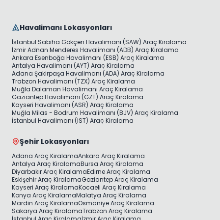
Havalimanı Lokasyonları
İstanbul Sabiha Gökçen Havalimanı (SAW) Araç Kiralama
İzmir Adnan Menderes Havalimanı (ADB) Araç Kiralama
Ankara Esenboğa Havalimanı (ESB) Araç Kiralama
Antalya Havalimanı (AYT) Araç Kiralama
Adana Şakirpaşa Havalimanı (ADA) Araç Kiralama
Trabzon Havalimanı (TZX) Araç Kiralama
Muğla Dalaman Havalimanı Araç Kiralama
Gaziantep Havalimanı (GZT) Araç Kiralama
Kayseri Havalimanı (ASR) Araç Kiralama
Muğla Milas - Bodrum Havalimanı (BJV) Araç Kiralama
İstanbul Havalimanı (IST) Araç Kiralama
Şehir Lokasyonları
Adana Araç Kiralama
Ankara Araç Kiralama
Antalya Araç Kiralama
Bursa Araç Kiralama
Diyarbakır Araç Kiralama
Edirne Araç Kiralama
Eskişehir Araç Kiralama
Gaziantep Araç Kiralama
Kayseri Araç Kiralama
Kocaeli Araç Kiralama
Konya Araç Kiralama
Malatya Araç Kiralama
Mardin Araç Kiralama
Osmaniye Araç Kiralama
Sakarya Araç Kiralama
Trabzon Araç Kiralama
İstanbul Araç Kiralama
İzmir Araç Kiralama