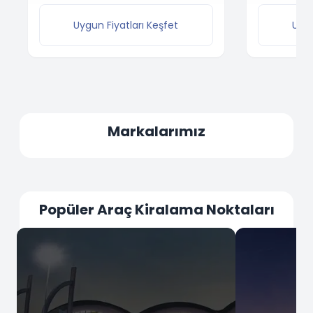
Uygun Fiyatları Keşfet
Uygu
Markalarımız
Popüler Araç Kiralama Noktaları