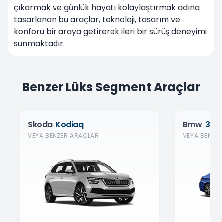
çıkarmak ve günlük hayatı kolaylaştırmak adına
tasarlanan bu araçlar, teknoloji, tasarım ve
konforu bir araya getirerek ileri bir sürüş deneyimi
sunmaktadır.
Benzer Lüks Segment Araçlar
Skoda
Kodiaq
Bmw
3 Ser
VEYA BENZER ARAÇLAR
VEYA BENZE