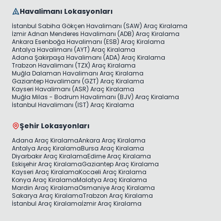
Havalimanı Lokasyonları
İstanbul Sabiha Gökçen Havalimanı (SAW) Araç Kiralama
İzmir Adnan Menderes Havalimanı (ADB) Araç Kiralama
Ankara Esenboğa Havalimanı (ESB) Araç Kiralama
Antalya Havalimanı (AYT) Araç Kiralama
Adana Şakirpaşa Havalimanı (ADA) Araç Kiralama
Trabzon Havalimanı (TZX) Araç Kiralama
Muğla Dalaman Havalimanı Araç Kiralama
Gaziantep Havalimanı (GZT) Araç Kiralama
Kayseri Havalimanı (ASR) Araç Kiralama
Muğla Milas - Bodrum Havalimanı (BJV) Araç Kiralama
İstanbul Havalimanı (IST) Araç Kiralama
Şehir Lokasyonları
Adana Araç Kiralama
Ankara Araç Kiralama
Antalya Araç Kiralama
Bursa Araç Kiralama
Diyarbakır Araç Kiralama
Edirne Araç Kiralama
Eskişehir Araç Kiralama
Gaziantep Araç Kiralama
Kayseri Araç Kiralama
Kocaeli Araç Kiralama
Konya Araç Kiralama
Malatya Araç Kiralama
Mardin Araç Kiralama
Osmaniye Araç Kiralama
Sakarya Araç Kiralama
Trabzon Araç Kiralama
İstanbul Araç Kiralama
İzmir Araç Kiralama