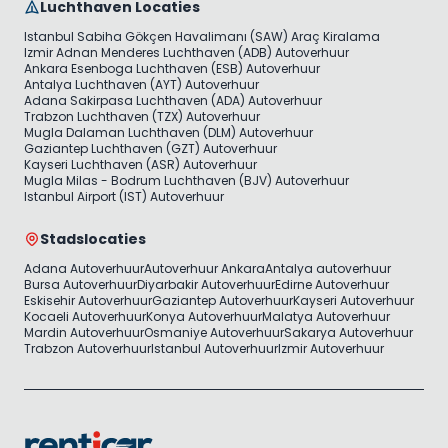
Luchthaven Locaties
Istanbul Sabiha Gökçen Havalimanı (SAW) Araç Kiralama
Izmir Adnan Menderes Luchthaven (ADB) Autoverhuur
Ankara Esenboga Luchthaven (ESB) Autoverhuur
Antalya Luchthaven (AYT) Autoverhuur
Adana Sakirpasa Luchthaven (ADA) Autoverhuur
Trabzon Luchthaven (TZX) Autoverhuur
Mugla Dalaman Luchthaven (DLM) Autoverhuur
Gaziantep Luchthaven (GZT) Autoverhuur
Kayseri Luchthaven (ASR) Autoverhuur
Mugla Milas - Bodrum Luchthaven (BJV) Autoverhuur
Istanbul Airport (IST) Autoverhuur
Stadslocaties
Adana Autoverhuur
Autoverhuur Ankara
Antalya autoverhuur
Bursa Autoverhuur
Diyarbakir Autoverhuur
Edirne Autoverhuur
Eskisehir Autoverhuur
Gaziantep Autoverhuur
Kayseri Autoverhuur
Kocaeli Autoverhuur
Konya Autoverhuur
Malatya Autoverhuur
Mardin Autoverhuur
Osmaniye Autoverhuur
Sakarya Autoverhuur
Trabzon Autoverhuur
Istanbul Autoverhuur
Izmir Autoverhuur