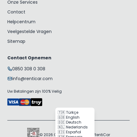
Onze Services
Contact
Helpcentrum
Veelgestelde Vragen
Sitemap
Contact Opnemen
0850 308 0 308
info@renticar.com
Uw Betalingen zijn 100% Veilig
🇹🇷 Türkçe
🇬🇧 English
🇩🇪 Deutsch
🇳🇱 Nederlands
🇪🇸 Español
© 2026 Gogocar Bilişim A.Ş. | RentiCar
🇫🇷 Français