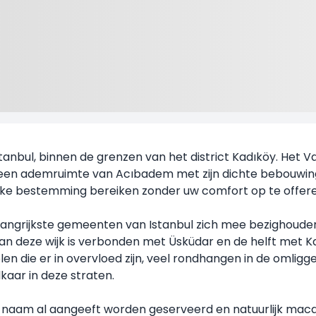
stanbul, binnen de grenzen van het district Kadıköy. Het 
s een ademruimte van Acıbadem met zijn dichte bebouwing
elke bestemming bereiken zonder uw comfort op te offere
langrijkste gemeenten van Istanbul zich mee bezighouden.
t van deze wijk is verbonden met Üsküdar en de helft met K
n die er in overvloed zijn, veel rondhangen in de omligge
kaar in deze straten.
s de naam al aangeeft worden geserveerd en natuurlijk ma