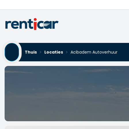
Thuis
Locaties
Acibadem Autoverhuur
Acibadem Autoverhuur
Yükleniyor...