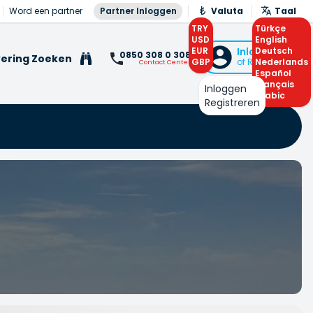
Word een partner
Partner Inloggen
Valuta
Taal
TRY
Türkçe
USD
English
EUR
Inloggen
Deutsch
0850 308 0 308
ering Zoeken
GBP
of Registreren
Nederlands
Contact Center
Español
Français
Inloggen
Arabic
Registreren