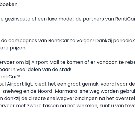
 boeken.
e gezinsauto of een luxe model, de partners van RentiCar
 de campagnes van RentiCar te volgen! Dankzij periodieke
re prijzen.
oer om bij Airport Mall te komen of er vandaan te reizen,
aar in veel delen van de stad!
entiCar?
bul Airport ligt, biedt het een groot gemak, vooral voor 
-snelweg en de Noord-Marmara-snelweg worden gebruikt
men dankzij de directe snelwegverbindingen na het overste
rvoer met zware tassen na het winkelen, kunt u van tevo