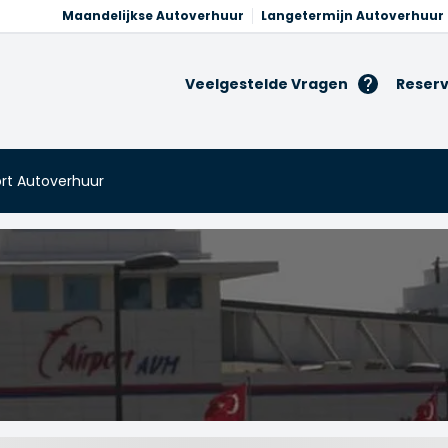
Maandelijkse Autoverhuur
Langetermijn Autoverhuur
Veelgestelde Vragen
Reserv
ort Autoverhuur
irport Autoverhuur