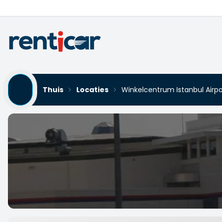
Thuis
Locaties
Winkelcentrum Istanbul Airp
Winkelcentrum Istanbul A
Yükleniyor...