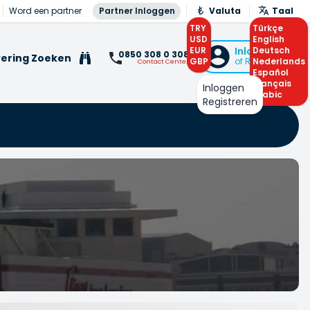
Word een partner
Partner Inloggen
Valuta
Taal
TRY
Türkçe
USD
English
EUR
Inloggen
Deutsch
0850 308 0 308
ering Zoeken
GBP
of Registreren
Nederlands
Contact Center
Español
Français
Inloggen
Arabic
Registreren