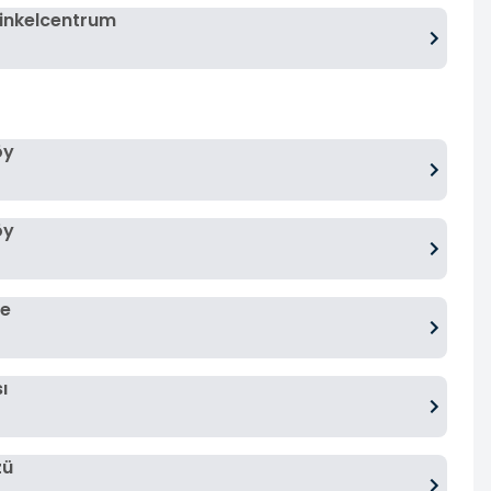
Winkelcentrum
öy
öy
ne
ı
zü