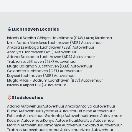
Luchthaven Locaties
Istanbul Sabiha Gökçen Havalimanı (SAW) Araç Kiralama
Izmir Adnan Menderes Luchthaven (ADB) Autoverhuur
Ankara Esenboga Luchthaven (ESB) Autoverhuur
Antalya Luchthaven (AYT) Autoverhuur
Adana Sakirpasa Luchthaven (ADA) Autoverhuur
Trabzon Luchthaven (TZX) Autoverhuur
Mugla Dalaman Luchthaven (DLM) Autoverhuur
Gaziantep Luchthaven (GZT) Autoverhuur
Kayseri Luchthaven (ASR) Autoverhuur
Mugla Milas - Bodrum Luchthaven (BJV) Autoverhuur
Istanbul Airport (IST) Autoverhuur
Stadslocaties
Adana Autoverhuur
Autoverhuur Ankara
Antalya autoverhuur
Bursa Autoverhuur
Diyarbakir Autoverhuur
Edirne Autoverhuur
Eskisehir Autoverhuur
Gaziantep Autoverhuur
Kayseri Autoverhuur
Kocaeli Autoverhuur
Konya Autoverhuur
Malatya Autoverhuur
Mardin Autoverhuur
Osmaniye Autoverhuur
Sakarya Autoverhuur
Trabzon Autoverhuur
Istanbul Autoverhuur
Izmir Autoverhuur