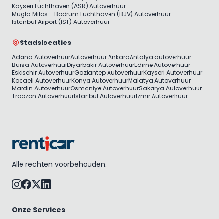
Kayseri Luchthaven (ASR) Autoverhuur
Mugla Milas - Bodrum Luchthaven (BJV) Autoverhuur
Istanbul Airport (IST) Autoverhuur
Stadslocaties
Adana Autoverhuur
Autoverhuur Ankara
Antalya autoverhuur
Bursa Autoverhuur
Diyarbakir Autoverhuur
Edirne Autoverhuur
Eskisehir Autoverhuur
Gaziantep Autoverhuur
Kayseri Autoverhuur
Kocaeli Autoverhuur
Konya Autoverhuur
Malatya Autoverhuur
Mardin Autoverhuur
Osmaniye Autoverhuur
Sakarya Autoverhuur
Trabzon Autoverhuur
Istanbul Autoverhuur
Izmir Autoverhuur
Alle rechten voorbehouden.
Onze Services