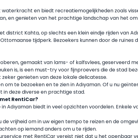
rt waterkracht en biedt recreatiemogelijkheden zoals vi
van, en genieten van het prachtige landschap van het om
 district Kahta, op slechts een klein eindje rijden van Ad
het Ottomaanse tijdperk. Bezoekers kunnen door de ruïnes 
beren, gemaakt van lams- of kalfsvlees, geserveerd met r
n is, is een must-try voor fijnproevers die de stad bez
t zeker genieten van deze lokale delicatesse.
en om te bezoeken en te zien in Adıyaman. Of u nu geïnter
t in deze diverse en prachtige stad.
 met RentiCar?
 in Adıyaman biedt in veel opzichten voordelen. Enkele 
 u de vrijheid om in uw eigen tempo te reizen en de omg
wachten op iemand anders om u te rijden.
rservice met RentiCar vereist niet dat u het openbaar 