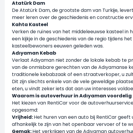
Atatürk Dam
De Atatürk Dam, de grootste dam van Turkije, leve
meer leren over de geschiedenis en constructie er
Kahta Kasteel
Verken de ruïnes van het middeleeuwse kasteel in het
een kijkje in de geschiedenis van de regio tijdens 
kasteelbewoners eeuwen geleden was.
Adıyaman Kebab
Verlaat Adıyaman niet zonder de lokale kebab te pro
van de onmisbare gerechten van de Adıyamanse keuke
traditionele kebabzaak of een straatverkoper, u zul
Dit zijn slechts enkele van de vele geweldige plaats
eten, u vindt zeker iets dat aan uw interesses voldoe
Waarom is autoverhuur in Adıyaman voordelig
Het kiezen van RentiCar voor de autoverhuurservice
opgesomd:
Vrijheid:
Het huren van een auto bij RentiCar geeft
afhankelijk te zijn van het openbaar vervoer of te 
Gemak:
Het verkrijgen van de Adıyaman autoverhuu