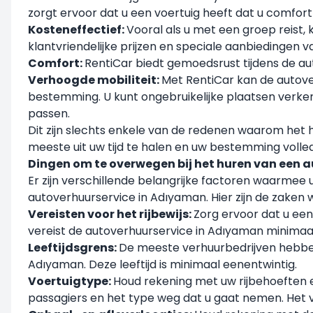
zorgt ervoor dat u een voertuig heeft dat u comfort
Kosteneffectief:
Vooral als u met een groep reist,
klantvriendelijke prijzen en speciale aanbiedingen
Comfort:
RentiCar biedt gemoedsrust tijdens de a
Verhoogde mobiliteit:
Met RentiCar kan de autover
bestemming. U kunt ongebruikelijke plaatsen verk
passen.
Dit zijn slechts enkele van de redenen waarom het hu
meeste uit uw tijd te halen en uw bestemming volled
Dingen om te overwegen bij het huren van een 
Er zijn verschillende belangrijke factoren waarme
autoverhuurservice in Adıyaman. Hier zijn de zaken
Vereisten voor het rijbewijs:
Zorg ervoor dat u een 
vereist de autoverhuurservice in Adıyaman minimaal 
Leeftijdsgrens:
De meeste verhuurbedrijven hebben 
Adıyaman. Deze leeftijd is minimaal eenentwintig.
Voertuigtype:
Houd rekening met uw rijbehoeften en
passagiers en het type weg dat u gaat nemen. Het vo