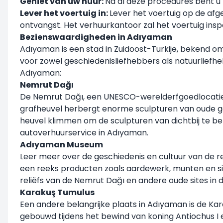
Geniet van uw huur:
Na al deze procedures bent u 
Lever het voertuig in:
Lever het voertuig op de af
ontvangst. Het verhuurkantoor zal het voertuig ins
Bezienswaardigheden in Adıyaman
Adıyaman is een stad in Zuidoost-Turkije, bekend om z
voor zowel geschiedenisliefhebbers als natuurliefhe
Adıyaman:
Nemrut Dağı
De Nemrut Dağı, een UNESCO-werelderfgoedlocatie,
grafheuvel herbergt enorme sculpturen van oude 
heuvel klimmen om de sculpturen van dichtbij te 
autoverhuurservice in Adıyaman.
Adıyaman Museum
Leer meer over de geschiedenis en cultuur van de 
een reeks producten zoals aardewerk, munten en si
reliëfs van de Nemrut Dağı en andere oude sites in d
Karakuş Tumulus
Een andere belangrijke plaats in Adıyaman is de Ka
gebouwd tijdens het bewind van koning Antiochus I e