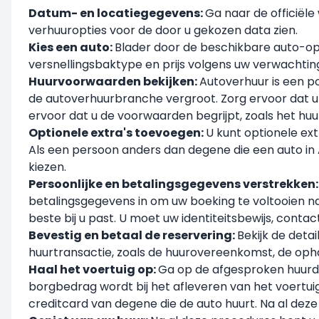
Datum- en locatiegegevens:
Ga naar de officiële
verhuuropties voor de door u gekozen data zien.
Kies een auto:
Blader door de beschikbare auto-opti
versnellingsbaktype en prijs volgens uw verwachti
Huurvoorwaarden bekijken:
Autoverhuur is een po
de autoverhuurbranche vergroot. Zorg ervoor dat u 
ervoor dat u de voorwaarden begrijpt, zoals het huu
Optionele extra's toevoegen:
U kunt optionele ext
Als een persoon anders dan degene die een auto in 
kiezen.
Persoonlijke en betalingsgegevens verstrekken
betalingsgegevens in om uw boeking te voltooien na
beste bij u past. U moet uw identiteitsbewijs, con
Bevestig en betaal de reservering:
Bekijk de deta
huurtransactie, zoals de huurovereenkomst, de oph
Haal het voertuig op:
Ga op de afgesproken huurdag
borgbedrag wordt bij het afleveren van het voertu
creditcard van degene die de auto huurt. Na al deze