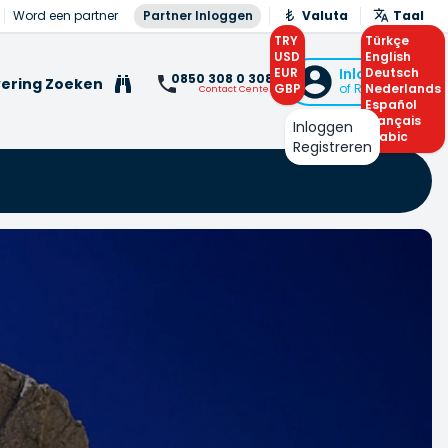
Word een partner
Partner Inloggen
Valuta
Taal
TRY
Türkçe
USD
English
EUR
Inloggen
Deutsch
0850 308 0 308
ering Zoeken
GBP
of Registreren
Nederlands
Contact Center
Español
Français
Inloggen
Arabic
Registreren