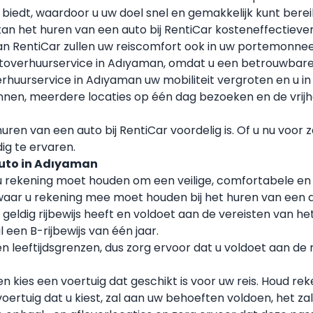
 biedt, waardoor u uw doel snel en gemakkelijk kunt berei
 kan het huren van een auto bij RentiCar kosteneffectieve
 van RentiCar zullen uw reiscomfort ook in uw portemonne
utoverhuurservice in Adıyaman, omdat u een betrouwbare
huurservice in Adıyaman uw mobiliteit vergroten en u in 
ennen, meerdere locaties op één dag bezoeken en de vri
ren van een auto bij RentiCar voordelig is. Of u nu voor z
ig te ervaren.
auto in Adıyaman
e u rekening moet houden om een veilige, comfortabele e
 waar u rekening mee moet houden bij het huren van een 
geldig rijbewijs heeft en voldoet aan de vereisten van het 
een B-rijbewijs van één jaar.
leeftijdsgrenzen, dus zorg ervoor dat u voldoet aan de 
 kies een voertuig dat geschikt is voor uw reis. Houd re
ertuig dat u kiest, zal aan uw behoeften voldoen, het zal