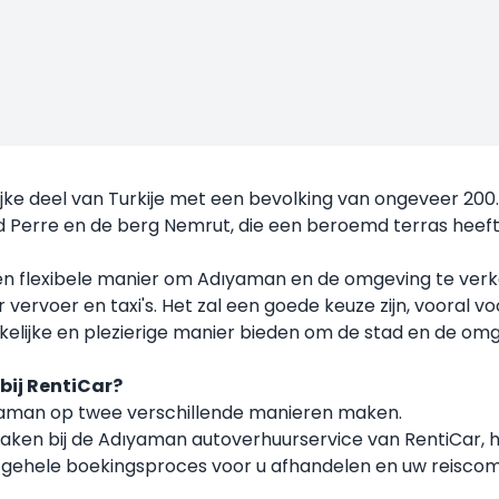
lijke deel van Turkije met een bevolking van ongeveer 20
 Perre en de berg Nemrut, die een beroemd terras heeft d
 en flexibele manier om Adıyaman en de omgeving te ver
voer en taxi's. Het zal een goede keuze zijn, vooral voor
ijke en plezierige manier bieden om de stad en de omgev
bij RentiCar?
ıyaman op twee verschillende manieren maken.
aken bij de Adıyaman autoverhuurservice van RentiCar, h
t gehele boekingsproces voor u afhandelen en uw reiscomf