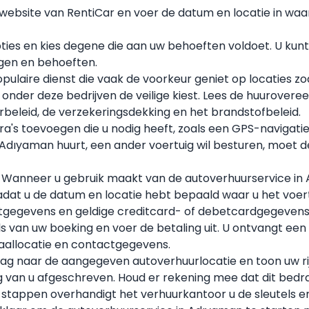
 website van RentiCar en voer de datum en locatie in waa
es en kies degene die aan uw behoeften voldoet. U kunt o
ngen en behoeften.
pulaire dienst die vaak de voorkeur geniet op locaties z
onder deze bedrijven de veilige kiest. Lees de huurover
rbeleid, de verzekeringsdekking en het brandstofbeleid.
ra's toevoegen die u nodig heeft, zoals een GPS-navigati
Adıyaman huurt, een ander voertuig wil besturen, moet 
:
Wanneer u gebruik maakt van de autoverhuurservice in A
dat u de datum en locatie hebt bepaald waar u het voer
tactgegevens en geldige creditcard- of debetcardgegevens
ils van uw boeking en voer de betaling uit. U ontvangt een
aallocatie en contactgegevens.
 naar de aangegeven autoverhuurlocatie en toon uw rijbe
ig van u afgeschreven. Houd er rekening mee dat dit bed
 stappen overhandigt het verhuurkantoor u de sleutels en 