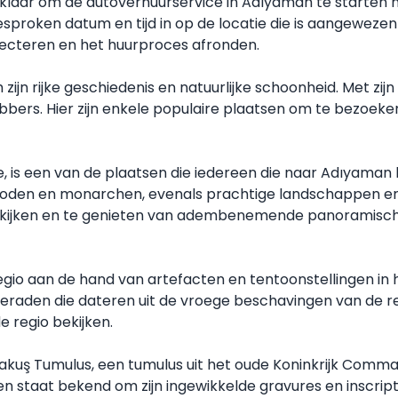
klaar om de autoverhuurservice in Adıyaman te starten m
gesproken datum en tijd in op de locatie die is aangewe
pecteren en het huurproces afronden.
ijn rijke geschiedenis en natuurlijke schoonheid. Met zijn
bbers. Hier zijn enkele populaire plaatsen om te bezoeke
 is een van de plaatsen die iedereen die naar Adıyaman
goden en monarchen, evenals prachtige landschappen e
bekijken en te genieten van adembenemende panoramische
regio aan de hand van artefacten en tentoonstellingen i
eraden die dateren uit de vroege beschavingen van de r
e regio bekijken.
rakuş Tumulus, een tumulus uit het oude Koninkrijk Com
n staat bekend om zijn ingewikkelde gravures en inscript