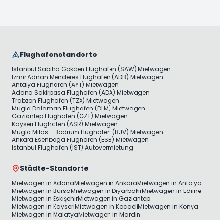
Flughafenstandorte
Istanbul Sabiha Gokcen Flughafen (SAW) Mietwagen
Izmir Adnan Menderes Flughafen (ADB) Mietwagen
Antalya Flughafen (AYT) Mietwagen
Adana Sakirpasa Flughafen (ADA) Mietwagen
Trabzon Flughafen (TZX) Mietwagen
Mugla Dalaman Flughafen (DLM) Mietwagen
Gaziantep Flughafen (GZT) Mietwagen
Kayseri Flughafen (ASR) Mietwagen
Mugla Milas - Bodrum Flughafen (BJV) Mietwagen
Ankara Esenboga Flughafen (ESB) Mietwagen
Istanbul Flughafen (IST) Autovermietung
Städte-Standorte
Mietwagen in Adana
Mietwagen in Ankara
Mietwagen in Antalya
Mietwagen in Bursa
Mietwagen in Diyarbakır
Mietwagen in Edirne
Mietwagen in Eskişehir
Mietwagen in Gaziantep
Mietwagen in Kayseri
Mietwagen in Kocaeli
Mietwagen in Konya
Mietwagen in Malatya
Mietwagen in Mardin