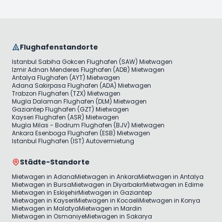
Flughafenstandorte
Istanbul Sabiha Gokcen Flughafen (SAW) Mietwagen
Izmir Adnan Menderes Flughafen (ADB) Mietwagen
Antalya Flughafen (AYT) Mietwagen
Adana Sakirpasa Flughafen (ADA) Mietwagen
Trabzon Flughafen (TZX) Mietwagen
Mugla Dalaman Flughafen (DLM) Mietwagen
Gaziantep Flughafen (GZT) Mietwagen
Kayseri Flughafen (ASR) Mietwagen
Mugla Milas - Bodrum Flughafen (BJV) Mietwagen
Ankara Esenboga Flughafen (ESB) Mietwagen
Istanbul Flughafen (IST) Autovermietung
Städte-Standorte
Mietwagen in Adana
Mietwagen in Ankara
Mietwagen in Antalya
Mietwagen in Bursa
Mietwagen in Diyarbakır
Mietwagen in Edirne
Mietwagen in Eskişehir
Mietwagen in Gaziantep
Mietwagen in Kayseri
Mietwagen in Kocaeli
Mietwagen in Konya
Mietwagen in Malatya
Mietwagen in Mardin
Mietwagen in Osmaniye
Mietwagen in Sakarya