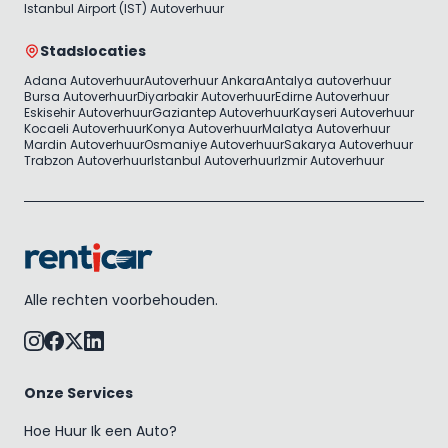
Istanbul Airport (IST) Autoverhuur
Stadslocaties
Adana Autoverhuur
Autoverhuur Ankara
Antalya autoverhuur
Bursa Autoverhuur
Diyarbakir Autoverhuur
Edirne Autoverhuur
Eskisehir Autoverhuur
Gaziantep Autoverhuur
Kayseri Autoverhuur
Kocaeli Autoverhuur
Konya Autoverhuur
Malatya Autoverhuur
Mardin Autoverhuur
Osmaniye Autoverhuur
Sakarya Autoverhuur
Trabzon Autoverhuur
Istanbul Autoverhuur
Izmir Autoverhuur
Alle rechten voorbehouden.
Onze Services
Hoe Huur Ik een Auto?