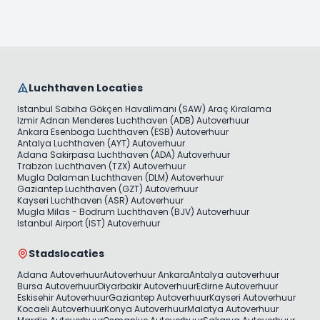
Luchthaven Locaties
Istanbul Sabiha Gökçen Havalimanı (SAW) Araç Kiralama
Izmir Adnan Menderes Luchthaven (ADB) Autoverhuur
Ankara Esenboga Luchthaven (ESB) Autoverhuur
Antalya Luchthaven (AYT) Autoverhuur
Adana Sakirpasa Luchthaven (ADA) Autoverhuur
Trabzon Luchthaven (TZX) Autoverhuur
Mugla Dalaman Luchthaven (DLM) Autoverhuur
Gaziantep Luchthaven (GZT) Autoverhuur
Kayseri Luchthaven (ASR) Autoverhuur
Mugla Milas - Bodrum Luchthaven (BJV) Autoverhuur
Istanbul Airport (IST) Autoverhuur
Stadslocaties
Adana Autoverhuur
Autoverhuur Ankara
Antalya autoverhuur
Bursa Autoverhuur
Diyarbakir Autoverhuur
Edirne Autoverhuur
Eskisehir Autoverhuur
Gaziantep Autoverhuur
Kayseri Autoverhuur
Kocaeli Autoverhuur
Konya Autoverhuur
Malatya Autoverhuur