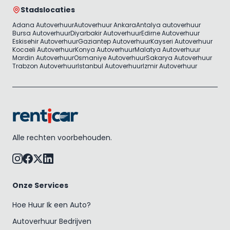
Stadslocaties
Adana Autoverhuur
Autoverhuur Ankara
Antalya autoverhuur
Bursa Autoverhuur
Diyarbakir Autoverhuur
Edirne Autoverhuur
Eskisehir Autoverhuur
Gaziantep Autoverhuur
Kayseri Autoverhuur
Kocaeli Autoverhuur
Konya Autoverhuur
Malatya Autoverhuur
Mardin Autoverhuur
Osmaniye Autoverhuur
Sakarya Autoverhuur
Trabzon Autoverhuur
Istanbul Autoverhuur
Izmir Autoverhuur
Alle rechten voorbehouden.
Onze Services
Hoe Huur Ik een Auto?
Autoverhuur Bedrijven