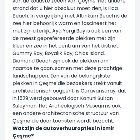
van de koudste zeeën van Çeşme. Het andere
strand dat u hier absoluut moet zien, is Ilica
Beach. In vergelijking met Altınkum Beach is de
zee hier behoorlijk warm en fascineert het
met zijn uiterlijk. Aya Yorgi Bay is ook een van
de meest geprefereerde plekken met zijn
kleur en zee in het centrum van het district.
Gummy Bay, Boyalık Bay, Chios Island,
Diamond Beach zijn ook de plekken om
naartoe te gaan, samen met deze prachtige
landschappen. Een van de belangrijkste
plekken in Çeşme die bezoekers trekt vanuit
architectonisch oogpunt, is Caravansaray, dat
in 1529 werd gebouwd door Kanuni Sultan
Suleyman. Het Archeologisch Museum is ook
een andere architectonische structuur van
Çeşme die door toeristen wordt bezocht.
Wat zijn de autoverhuuropties in İzmir
Çeşme?