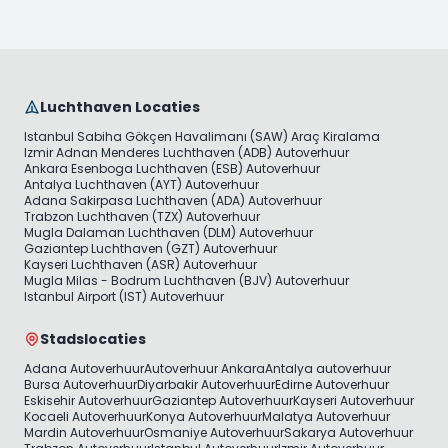
Luchthaven Locaties
Istanbul Sabiha Gökçen Havalimanı (SAW) Araç Kiralama
Izmir Adnan Menderes Luchthaven (ADB) Autoverhuur
Ankara Esenboga Luchthaven (ESB) Autoverhuur
Antalya Luchthaven (AYT) Autoverhuur
Adana Sakirpasa Luchthaven (ADA) Autoverhuur
Trabzon Luchthaven (TZX) Autoverhuur
Mugla Dalaman Luchthaven (DLM) Autoverhuur
Gaziantep Luchthaven (GZT) Autoverhuur
Kayseri Luchthaven (ASR) Autoverhuur
Mugla Milas - Bodrum Luchthaven (BJV) Autoverhuur
Istanbul Airport (IST) Autoverhuur
Stadslocaties
Adana Autoverhuur
Autoverhuur Ankara
Antalya autoverhuur
Bursa Autoverhuur
Diyarbakir Autoverhuur
Edirne Autoverhuur
Eskisehir Autoverhuur
Gaziantep Autoverhuur
Kayseri Autoverhuur
Kocaeli Autoverhuur
Konya Autoverhuur
Malatya Autoverhuur
Mardin Autoverhuur
Osmaniye Autoverhuur
Sakarya Autoverhuur