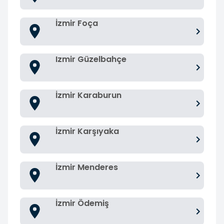
İzmir Foça
Izmir Güzelbahçe
İzmir Karaburun
İzmir Karşıyaka
İzmir Menderes
İzmir Ödemiş