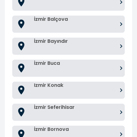
İzmir Balçova
İzmir Bayındır
İzmir Buca
Izmir Konak
İzmir Seferihisar
İzmir Bornova