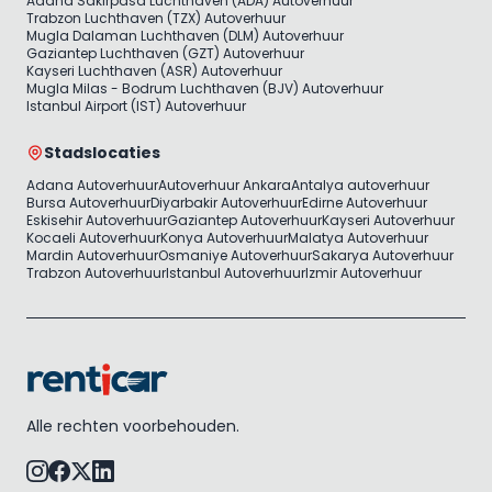
Adana Sakirpasa Luchthaven (ADA) Autoverhuur
Trabzon Luchthaven (TZX) Autoverhuur
Mugla Dalaman Luchthaven (DLM) Autoverhuur
Gaziantep Luchthaven (GZT) Autoverhuur
Kayseri Luchthaven (ASR) Autoverhuur
Mugla Milas - Bodrum Luchthaven (BJV) Autoverhuur
Istanbul Airport (IST) Autoverhuur
Stadslocaties
Adana Autoverhuur
Autoverhuur Ankara
Antalya autoverhuur
Bursa Autoverhuur
Diyarbakir Autoverhuur
Edirne Autoverhuur
Eskisehir Autoverhuur
Gaziantep Autoverhuur
Kayseri Autoverhuur
Kocaeli Autoverhuur
Konya Autoverhuur
Malatya Autoverhuur
Mardin Autoverhuur
Osmaniye Autoverhuur
Sakarya Autoverhuur
Trabzon Autoverhuur
Istanbul Autoverhuur
Izmir Autoverhuur
Alle rechten voorbehouden.