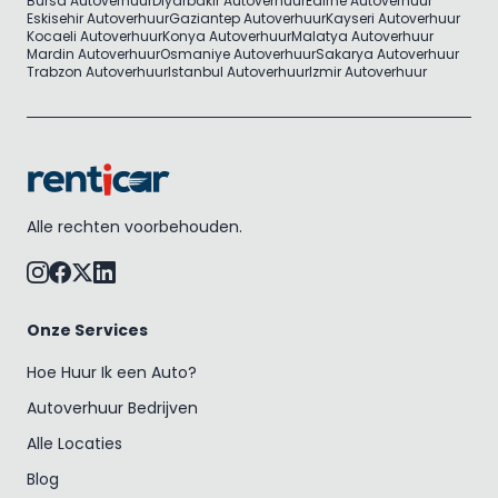
Bursa Autoverhuur
Diyarbakir Autoverhuur
Edirne Autoverhuur
Eskisehir Autoverhuur
Gaziantep Autoverhuur
Kayseri Autoverhuur
Kocaeli Autoverhuur
Konya Autoverhuur
Malatya Autoverhuur
Mardin Autoverhuur
Osmaniye Autoverhuur
Sakarya Autoverhuur
Trabzon Autoverhuur
Istanbul Autoverhuur
Izmir Autoverhuur
Alle rechten voorbehouden.
Onze Services
Hoe Huur Ik een Auto?
Autoverhuur Bedrijven
Alle Locaties
Blog