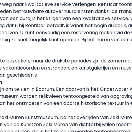
weg naar kwalitatieve service verlengen. RentIcar toont
ieden betrouwbare autoverhuurdiensten dankzij de trans
 van een auto, is het krijgen van een kwalitatieve servic
 dat u bij RentiCar betaalt, is vanaf het begin duidelijk,
 bederven. U kunt eenvoudig een reservering maken via de 
ig zo snel mogelijk kunt ophalen. Bij het huren van een 
te bezoeken, maar de drukste periodes zijn de zomermaand
 vakantieoorden en stranden, en kunstgalerijen en musea, 
van geschiedenis.
m
 zijn om te zien in Bodrum. Een daarvan is het Onderwate
 museum worden relikwieën tentoongesteld van opgravinge
van het ontmoeten van een aparte historische textuur in e
ki Muren Kunstmuseum. Na het overlijden van Zeki Muren
an de Kunstzon Zeki Müren van dichterbij willen meema
den en prijzen, die in het museum worden tentoongesteld, 