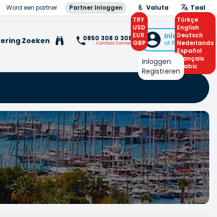
Word een partner
Partner Inloggen
Valuta
Taal
TRY
Türkçe
USD
English
EUR
Inloggen
Deutsch
0850 308 0 308
ering Zoeken
GBP
of Registreren
Nederlands
Contact Center
Español
Français
Inloggen
Arabic
Registreren