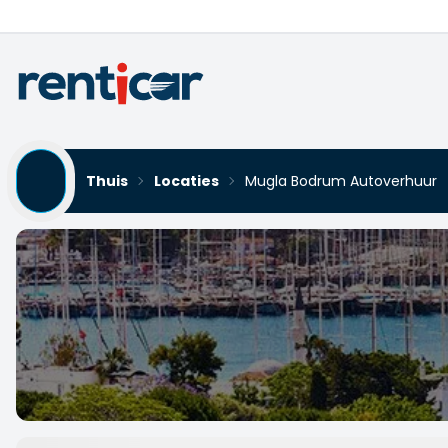
Thuis
Locaties
Mugla Bodrum Autoverhuur
Mugla Bodrum Autoverhu
Yükleniyor...