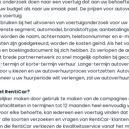
k onderzoek doen naar een voertuig dat aan uw behoeften 
 uw budget als naar uw smaak past. De prijzen voor autov
 voertuig.
ebruiken bij het uitvoeren van voertuigonderzoek voor uw
wenste segment, automodel, brandstoftype, aanbetalings
ld, worden de naam, achternaam, telefoonnummer en e-m
ten zijn goedgekeurd, worden de kosten geïnd. Als het vo
wijs en boekingsdocument bij zich hebben. Zo verlopen de 
het brede partnernetwerk zo snel mogelijk ophalen bij gec
e-termijn of korte-termijn verhuur. Lange-termijn autoverh
voor u kiezen en uw autoverhuurproces voortzetten. Auto
neer u uw huurperiode wilt verlengen, zal uw autoverhuu
et RentiCar?
delijker maken door gebruik te maken van de campagnes 
gsfaciliteiten in termijnen tot 12 maanden heel eenvoudig 
 voor elke behoefte, kan iedereen een voertuig vinden dat
r alle soorten verzoeken en vragen van RentiCar-klanten 
en die RentiCar verkiezen de kwaliteitsservice vanaf he