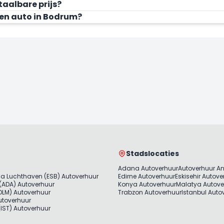
taalbare prijs?
een auto in Bodrum?
Stadslocaties
Adana Autoverhuur
Autoverhuur A
a Luchthaven (ESB) Autoverhuur
Edirne Autoverhuur
Eskisehir Autove
(ADA) Autoverhuur
Konya Autoverhuur
Malatya Autove
LM) Autoverhuur
Trabzon Autoverhuur
Istanbul Auto
utoverhuur
 (IST) Autoverhuur