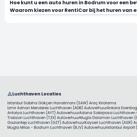
Hoe kunt u een auto huren in Bodrum voor een be
Waarom kiezen voor RentiCar bij het huren van 
Luchthaven Locaties
Istanbul Sabiha Gökçen Havalimanı (SAW) Araç Kiralama
Izmir Adnan Menderes Luchthaven (ADB) Autoverhuur
Ankara Esenbog
Antalya Luchthaven (AYT) Autoverhuur
Adana Sakirpasa Luchthaven 
Trabzon Luchthaven (TZX) Autoverhuur
Mugla Dalaman Luchthaven (D
Gaziantep Luchthaven (GZT) Autoverhuur
Kayseri Luchthaven (ASR) A
Mugla Milas - Bodrum Luchthaven (BJV) Autoverhuur
Istanbul Airport