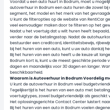
Voordat u een auto huurt in Bodrum, moet u mogelij
autoverhuur in Bodrum een auto huren die zowel bij
segment, het model en het merk van het gevraagde
U kunt de filteropties op de website van RentiCar g
veel eenvoudiger maken door te filteren op het ge
Nadat u het voertuig dat u wilt huren heeft bepaa
verder naar de betalingsstap. Nadat de autohuurkos
bestuurder een creditcard, identiteitsbewijs, rijbe
bij het huren van een auto, kunt u uw auto dankzij 
Bij het huren van een auto heeft u de keuze uit lang
Bodrum kort is, kunt u de meest geschikte periode 
dagen en maandelijks voor 30 dagen en langer. Wan
beschikbaarheid.
Waarom is Autoverhuur in Bodrum Voordelig m
U kunt de autoverhuur in Bodrum veel budgetvrien
Tegelijkertijd is het huren van een auto met betalin
voertuigtypes, zowel budgetvriendelijk als geschikt
Het oplossingsgerichte Contact Center luistert naa
Bij het huren van een auto in Bodrum voelen degen