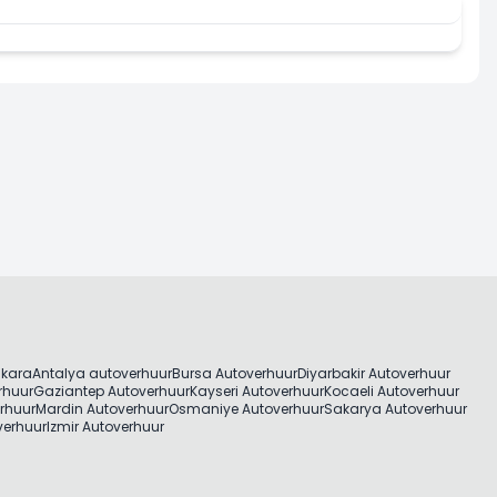
nkara
Antalya autoverhuur
Bursa Autoverhuur
Diyarbakir Autoverhuur
rhuur
Gaziantep Autoverhuur
Kayseri Autoverhuur
Kocaeli Autoverhuur
rhuur
Mardin Autoverhuur
Osmaniye Autoverhuur
Sakarya Autoverhuur
verhuur
Izmir Autoverhuur