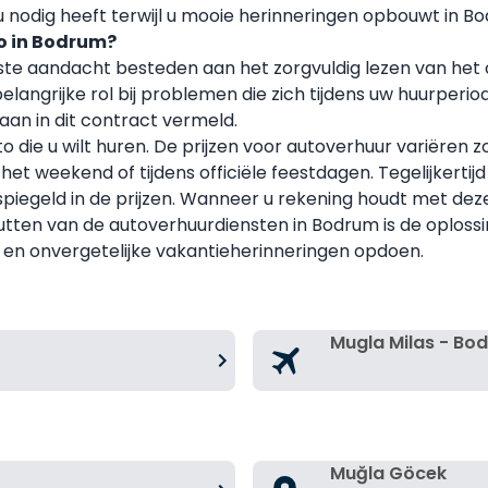
u nodig heeft terwijl u mooie herinneringen opbouwt in B
to in Bodrum?
rste aandacht besteden aan het zorgvuldig lezen van het 
angrijke rol bij problemen die zich tijdens uw huurperi
an in dit contract vermeld.
to die u wilt huren. De prijzen voor autoverhuur variëren
 in het weekend of tijdens officiële feestdagen. Tegelijker
egeld in de prijzen. Wanneer u rekening houdt met deze
nutten van de autoverhuurdiensten in Bodrum is de oplo
en onvergetelijke vakantieherinneringen opdoen.
Mugla Milas - Bo
Muğla Göcek