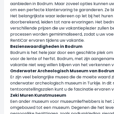
aanbieden in Bodrum. Maar zoveel opties kunnen uw 
om een perfecte klantervaring te garanderen. Ze b
Het belangrijkste waar iedereen op let bij het huren
doorberekend, leiden tot nare ervaringen. Het bedrag
verschillende prijzen die uw vakantieplezier zullen
processen worden geminimaliseerd, zodat u uw voertu
RentiCar ervaren tijdens uw vakantie.
Bezienswaardigheden in Bodrum
Bodrum is het hele jaar door een geschikte plek om 
voor de lente of herfst. Bodrum, met zijn aangename
vakantie niet weg willen blijven van het verkennen 
Onderwater Archeologisch Museum van Bodru
Er zijn veel belangrijke musea die de moeite waard
onderwater archeologisch museum in Turkije. In dit
tentoonstellingszalen kunt u de fascinatie ervaren 
Zeki Muren Kunstmuseum
Een ander museum voor museumliefhebbers is het Ze
omgebouwd tot een museum. Degenen die het leven v
persoonlijke bezittingen, zoals podiumkleding, siera