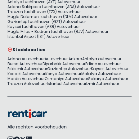
Antalya Luchthaven (AYT) Autoverhuur
Adana Sakirpasa Luchthaven (ADA) Autoverhuur
Trabzon Luchthaven (TZX) Autoverhuur
Mugla Dalaman Luchthaven (DLM) Autoverhuur
Gaziantep Luchthaven (GZT) Autoverhuur
Kayseri Luchthaven (ASR) Autoverhuur
Mugla Milas - Bodrum Luchthaven (BJV) Autoverhuur
Istanbul Airport (IST) Autoverhuur
Stadslocaties
Adana Autoverhuur
Autoverhuur Ankara
Antalya autoverhuur
Bursa Autoverhuur
Diyarbakir Autoverhuur
Edirne Autoverhuur
Eskisehir Autoverhuur
Gaziantep Autoverhuur
Kayseri Autoverhuur
Kocaeli Autoverhuur
Konya Autoverhuur
Malatya Autoverhuur
Mardin Autoverhuur
Osmaniye Autoverhuur
Sakarya Autoverhuur
Trabzon Autoverhuur
Istanbul Autoverhuur
Izmir Autoverhuur
Alle rechten voorbehouden.