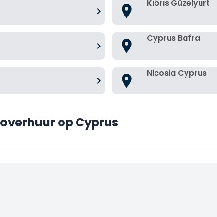
Kıbrıs Güzelyurt
Cyprus Bafra
Nicosia Cyprus
toverhuur op Cyprus