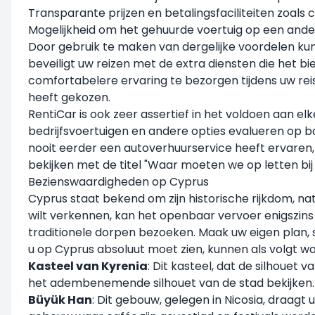
Transparante prijzen en betalingsfaciliteiten zoals
Mogelijkheid om het gehuurde voertuig op een ander
Door gebruik te maken van dergelijke voordelen k
beveiligt uw reizen met de extra diensten die het bi
comfortabelere ervaring te bezorgen tijdens uw rei
heeft gekozen.
RentiCar is ook zeer assertief in het voldoen aan el
bedrijfsvoertuigen
en andere opties evalueren op bas
nooit eerder een autoverhuurservice heeft ervaren, b
bekijken met de titel "
Waar moeten we op letten bij
Bezienswaardigheden op Cyprus
Cyprus staat bekend om zijn historische rijkdom, n
wilt verkennen, kan het openbaar vervoer enigszins 
traditionele dorpen bezoeken. Maak uw eigen plan, s
u op Cyprus absoluut moet zien, kunnen als volgt 
Kasteel van Kyrenia
: Dit kasteel, dat de silhouet
het adembenemende silhouet van de stad bekijken.
Büyük Han
: Dit gebouw, gelegen in Nicosia, draag