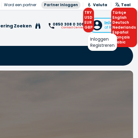
Word een partner
Partner Inloggen
Valuta
Taal
TRY
Türkçe
USD
English
EUR
Inloggen
Deutsch
0850 308 0 308
ering Zoeken
GBP
of Registreren
Nederlands
Contact Center
Español
Français
Inloggen
Arabic
Registreren