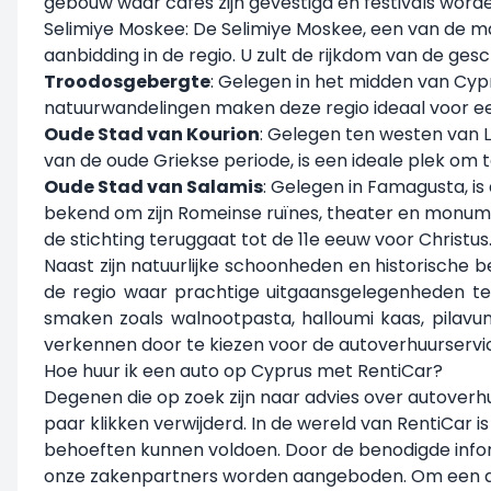
gebouw waar cafés zijn gevestigd en festivals word
Selimiye Moskee: De Selimiye Moskee, een van de m
aanbidding in de regio. U zult de rijkdom van de ges
Troodosgebergte
: Gelegen in het midden van Cyp
natuurwandelingen maken deze regio ideaal voor een 
Oude Stad van Kourion
: Gelegen ten westen van L
van de oude Griekse periode, is een ideale plek om
Oude Stad van Salamis
: Gelegen in Famagusta, is
bekend om zijn Romeinse ruïnes, theater en monume
de stichting teruggaat tot de 11e eeuw voor Christus
Naast zijn natuurlijke schoonheden en historisch
de regio waar prachtige uitgaansgelegenheden te 
smaken zoals walnootpasta, halloumi kaas, pilavu
verkennen door te kiezen voor de autoverhuurservi
Hoe huur ik een auto op Cyprus met RentiCar?
Degenen die op zoek zijn naar advies over autoverh
paar klikken verwijderd. In de wereld van RentiCar
behoeften kunnen voldoen. Door de benodigde informa
onze zakenpartners worden aangeboden. Om een auto 