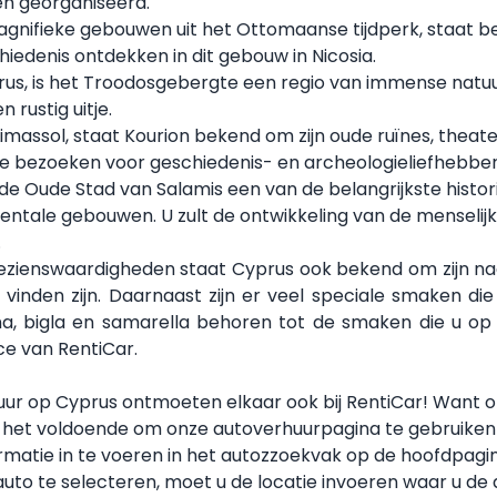
en georganiseerd.
agnifieke gebouwen uit het Ottomaanse tijdperk, staat b
chiedenis ontdekken in dit gebouw in Nicosia.
rus, is het Troodosgebergte een regio van immense natuu
rustig uitje.
imassol, staat Kourion bekend om zijn oude ruïnes, theater
 te bezoeken voor geschiedenis- en archeologieliefhebber
 de Oude Stad van Salamis een van de belangrijkste histo
ntale gebouwen. U zult de ontwikkeling van de menselij
.
e bezienswaardigheden staat Cyprus ook bekend om zijn
vinden zijn. Daarnaast zijn er veel speciale smaken d
na, bigla en samarella behoren tot de smaken die u op
ce van RentiCar.
uur op Cyprus ontmoeten elkaar ook bij RentiCar! Want o
 is het voldoende om onze autoverhuurpagina te gebruike
tie in te voeren in het autozzoekvak op de hoofdpagina, 
te selecteren, moet u de locatie invoeren waar u de aut