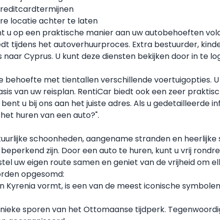
 creditcardtermijnen
e locatie achter te laten
unt u op een praktische manier aan uw autobehoeften vo
edt tijdens het autoverhuurproces. Extra bestuurder, kinde
s naar Cyprus. U kunt deze diensten bekijken door in te 
ke behoefte met tientallen verschillende voertuigopties. 
is van uw reisplan. RentiCar biedt ook een zeer praktis
ent u bij ons aan het juiste adres. Als u gedetailleerde i
 het huren van een auto?
".
atuurlijke schoonheden, aangename stranden en heerlijke
beperkend zijn. Door een auto te huren, kunt u vrij rondr
tel uw eigen route samen en geniet van de vrijheid om el
worden opgesomd:
 van Kyrenia vormt, is een van de meest iconische symbolen
t unieke sporen van het Ottomaanse tijdperk. Tegenwoordi