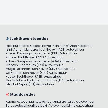
Luchthaven Locaties
Istanbul Sabiha Gökçen Havalimanı (SAW) Araç Kiralama
Izmir Adnan Menderes Luchthaven (ADB) Autoverhuur
Ankara Esenboga Luchthaven (ESB) Autoverhuur
Antalya Luchthaven (AYT) Autoverhuur
Adana Sakirpasa Luchthaven (ADA) Autoverhuur
Trabzon Luchthaven (TZX) Autoverhuur
Mugla Dalaman Luchthaven (DLM) Autoverhuur
Gaziantep Luchthaven (GZT) Autoverhuur
Kayseri Luchthaven (ASR) Autoverhuur
Mugla Milas - Bodrum Luchthaven (BJV) Autoverhuur
Istanbul Airport (IST) Autoverhuur
Stadslocaties
Adana Autoverhuur
Autoverhuur Ankara
Antalya autoverhuur
Bursa Autoverhuur
Diyarbakir Autoverhuur
Edirne Autoverhuur