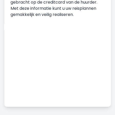
gebracht op de creditcard van de huurder.
Met deze informatie kunt u uw reisplannen
gemakkelijk en veilig realiseren.
Autoverhuur
Ophalen van voertuig
Het voertuig afleveren
Algemene voorwaarden voor autoverhuur
Maandelijkse autohuur
Aanvullende diensten
Autoverhuur op de luchthaven
Ongeval, Schade en Vermiste Verduistering
Status
Commerciële voertuigverhuur
Autoverhuur voor lange termijn
Prijzen & Betaling