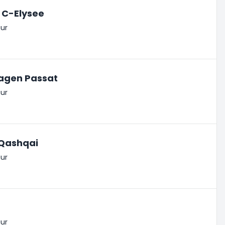
 C-Elysee
ur
agen Passat
ur
 Qashqai
ur
ur