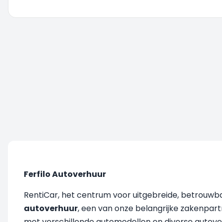
U wordt doorgestuurd, even geduld....
Ferfilo Autoverhuur
RentiCar, het centrum voor uitgebreide, betrouw
autoverhuur
, een van onze belangrijke zakenpartn
met verschillende automodellen en diverse autov