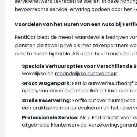
servicenetwerk tevreden te stellen. In deze richtin
bevoorrechte service-ervaring opdoen door het Ferf
Voordelen van het Huren van een Auto bij Ferfil
RentiCar biedt de meest waardevolle bedrijven va
diensten die zowel privé als met zakenpartners w
auto te huren bij Ferfilo. Als u een huurtransactie 
Speciale Verhuuropties voor Verschillende 
wekelijkse en
maandelijkse autoverhuur
.
Groot Wagenpark:
Ferfilo autoverhuurbedrijf 
opties, van kleine automodellen tot luxe automode
Snelle Reservering:
Ferfilo autoverhuurservice 
een praktische manier evalueren en het reserv
Professionele Service:
Als u Ferfilo kiest voor
uitgebreide klantenservice, verzekeringsgaranti