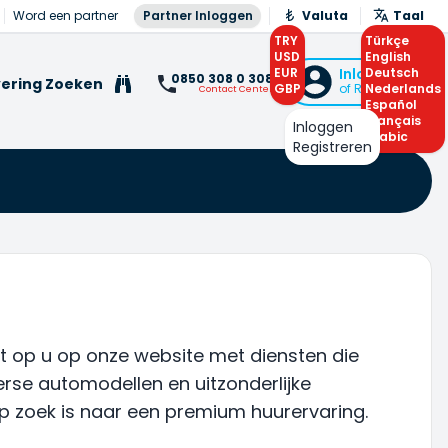
Word een partner
Partner Inloggen
Valuta
Taal
TRY
Türkçe
USD
English
EUR
Inloggen
Deutsch
0850 308 0 308
ering Zoeken
GBP
of Registreren
Nederlands
Contact Center
Español
Français
Inloggen
Arabic
Registreren
cht op u op onze website met diensten die
erse automodellen en uitzonderlijke
p zoek is naar een premium huurervaring.