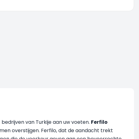
 bedrijven van Turkije aan uw voeten.
Ferfilo
men overstijgen. Ferfilo, dat de aandacht trekt
enen die de voorkeur geven aan een bevoorrechte