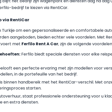
g blijft het bedrijf zijn wagenpark en diensten dag na dag
ilo-bedrijf te kiezen via RentiCar.
o via RentiCar
n Turkije om een gepersonaliseerde en comfortabele aut
orden aangeboden, bieden echter vele voordelen. Met Ren
uitvoert met
Ferfilo Rent A Car
, zijn de volgende voordelen
Behoeften:
Ferfilo biedt speciale diensten voor elke reispe
belooft een perfecte ervaring met zijn modellen voor vers
llen, in de portefeuille van het bedrijf.
is binnen handbereik met het RentiCar-verschil. Met onze
eringsproces starten.
 autoverhuur, staat professionele ondersteuning voor u k
e en extra diensten.