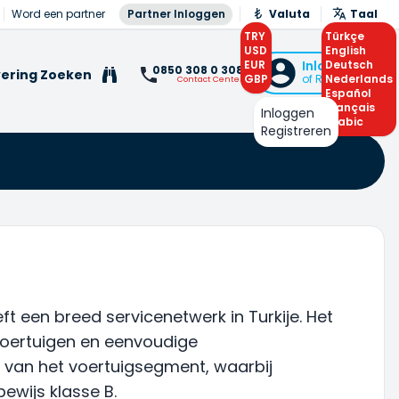
Word een partner
Partner Inloggen
Valuta
Taal
TRY
Türkçe
USD
English
EUR
Inloggen
Deutsch
0850 308 0 308
ering Zoeken
GBP
of Registreren
Nederlands
Contact Center
Español
Français
Inloggen
Arabic
Registreren
t een breed servicenetwerk in Turkije. Het
n voertuigen en eenvoudige
 van het voertuigsegment, waarbij
ewijs klasse B.