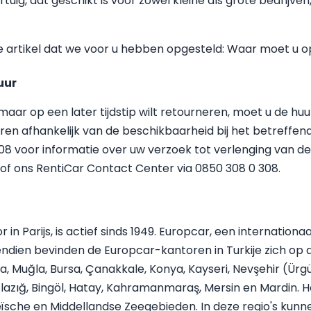
rtuig, dat geschikt is voor zowel kleine als grote bedrijven
e artikel dat we voor u hebben opgesteld: Waar moet u op
uur
maar op een later tijdstip wilt retourneren, moet u de h
ren afhankelijk van de beschikbaarheid bij het betreffe
8 voor informatie over uw verzoek tot verlenging van de 
 of ons RentiCar Contact Center via 0850 308 0 308.
n Parijs, is actief sinds 1949. Europcar, een internationa
vendien bevinden de Europcar-kantoren in Turkije zich op
ana, Muğla, Bursa, Çanakkale, Konya, Kayseri, Nevşehir (Ürg
 Elazığ, Bingöl, Hatay, Kahramanmaraş, Mersin en Mardin. 
eïsche en Middellandse Zeegebieden. In deze regio's kunn