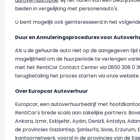
autoverhuuroptie
. Bij het huren van een bedrijfsvoe
bieden in vergelijking met personenauto's.
U bent mogelijk ook geïnteresseerd in het volgend
Duur en Annuleringsprocedures voor Autoverh
Als u de gehuurde auto niet op de aangegeven tijd 
mogelijkheid om de huurperiode te verlengen varië
met het RentiCar Contact Center via 0850 308 0 30
terugbetaling het proces starten via onze website
Over Europcar Autoverhuur
Europcar, een autoverhuurbedrijf met hoofdkantoor i
RentiCar's brede scala aan zakelijke partners. Bo
Ankara, Izmir, Eskişehir, Aydın, Denizli, Antalya, Ad
de provincies Gaziantep, Şanlıurfa, Sivas, Erzurum,
kantoornetwerk, vooral in de provincies van de Eg