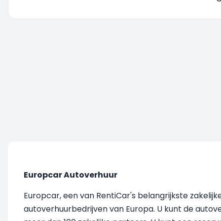
U wordt doorgestuurd, even geduld....
Europcar Autoverhuur
Europcar, een van RentiCar's belangrijkste zakelij
autoverhuurbedrijven van Europa. U kunt de autove