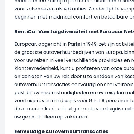
meer dan 100 zakelijke partners. U kunt een rese
voor zakenreizen als vakanties. Zonder tijd te versp
beginnen met maximaal comfort en betaalbare pri
RentiCar Voertuigdiversiteit met Europcar Ne
Europcar, opgericht in Parijs in 1949, zet zijn activ
de grootste autoverhuurbedrijven van Europa, binn
voor uw reizen in veel verschillende provincies en r
klanttevredenheid, kunt u profiteren van onze aut
en genieten van uw reis door u te ontdoen van kost
autoverhuurtransacties eenvoudig en snel voltooie
past bij uw reisomstandigheden en uw reisplan mak
voertuigen, van minibusjes voor 8 tot 9 personen t
deze manier kunt u de uitgebreide voertuigdiversi
uw gezin of alleen op zakenreis.
Eenvoudige Autoverhuurtransacties