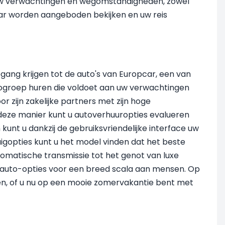
j uw verwachtingen en wegomstandigheden, zowel
ntiCar worden aangeboden bekijken en uw reis
toegang krijgen tot de auto's van Europcar, een van
utogroep huren die voldoet aan uw verwachtingen
or zijn zakelijke partners met zijn hoge
 deze manier kunt u autoverhuuropties evalueren
unt u dankzij de gebruiksvriendelijke interface uw
uigopties kunt u het model vinden dat het beste
tomatische transmissie tot het genot van luxe
te auto-opties voor een breed scala aan mensen. Op
ken, of u nu op een mooie zomervakantie bent met