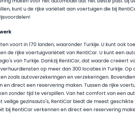
rvering maken voor het automodel dat het beste past bi
illen, kunt u de rijke variëteit aan voertuigen die bij Re
jsvoordelen!
twerk
iteiten voort in 170 landen, waaronder Turkije. U kunt ook 
en de rijke voertuigvariëteit van RentiCar. U kunt een a
egio's van Turkije. Dankzij RentiCar, dat waarde creëert vo
overhuurdiensten op meer dan 300 locaties in Turkije. Op
en zoals autoverzekeringen en verzekeringen. Bovendien k
n en direct een reservering maken. Tussen de rijke voert
en zonder tijd te verspillen. Van het comfort van een au
ot veilige gezinsauto's, RentiCar biedt de meest geschik
teit bij RentiCar verkennen en direct een reservering ma