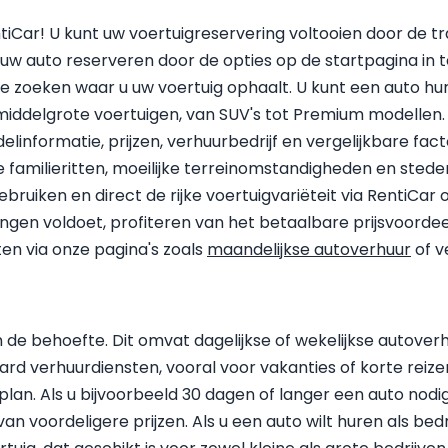
tiCar! U kunt uw voertuigreservering voltooien door de t
 uw auto reserveren door de opties op de startpagina in 
 te zoeken waar u uw voertuig ophaalt. U kunt een auto h
ot middelgrote voertuigen, van SUV's tot Premium modellen
informatie, prijzen, verhuurbedrijf en vergelijkbare fac
e familieritten, moeilijke terreinomstandigheden en stede
gebruiken en direct de rijke voertuigvariëteit via RentiC
ngen voldoet, profiteren van het betaalbare prijsvoorde
en via onze pagina's zoals
maandelijkse autoverhuur
of v
 de behoefte. Dit omvat dagelijkse of wekelijkse autover
rd verhuurdiensten, vooral voor vakanties of korte reizen
splan. Als u bijvoorbeeld 30 dagen of langer een auto nod
 voordeligere prijzen. Als u een auto wilt huren als bedr