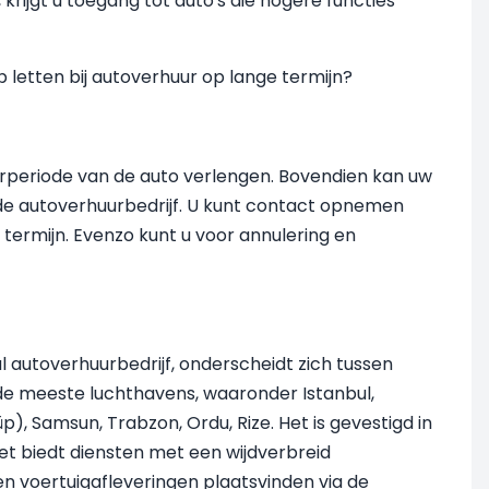
, krijgt u toegang tot auto's die hogere functies
 letten bij autoverhuur op lange termijn?
uurperiode van de auto verlengen. Bovendien kan uw
nde autoverhuurbedrijf. U kunt contact opnemen
termijn. Evenzo kunt u voor annulering en
al autoverhuurbedrijf, onderscheidt zich tussen
 de meeste luchthavens, waaronder Istanbul,
üp), Samsun, Trabzon, Ordu, Rize. Het is gevestigd in
Het biedt diensten met een wijdverbreid
en voertuigafleveringen plaatsvinden via de