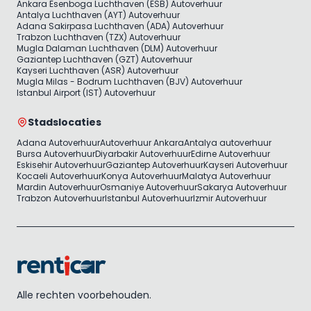
Ankara Esenboga Luchthaven (ESB) Autoverhuur
Antalya Luchthaven (AYT) Autoverhuur
Adana Sakirpasa Luchthaven (ADA) Autoverhuur
Trabzon Luchthaven (TZX) Autoverhuur
Mugla Dalaman Luchthaven (DLM) Autoverhuur
Gaziantep Luchthaven (GZT) Autoverhuur
Kayseri Luchthaven (ASR) Autoverhuur
Mugla Milas - Bodrum Luchthaven (BJV) Autoverhuur
Istanbul Airport (IST) Autoverhuur
Stadslocaties
Adana Autoverhuur
Autoverhuur Ankara
Antalya autoverhuur
Bursa Autoverhuur
Diyarbakir Autoverhuur
Edirne Autoverhuur
Eskisehir Autoverhuur
Gaziantep Autoverhuur
Kayseri Autoverhuur
Kocaeli Autoverhuur
Konya Autoverhuur
Malatya Autoverhuur
Mardin Autoverhuur
Osmaniye Autoverhuur
Sakarya Autoverhuur
Trabzon Autoverhuur
Istanbul Autoverhuur
Izmir Autoverhuur
Alle rechten voorbehouden.