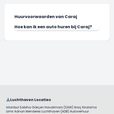
Huurvoorwaarden van Caraj
Hoe kan ik een auto huren bij Caraj?
Luchthaven Locaties
Istanbul Sabiha Gökçen Havalimanı (SAW) Araç Kiralama
Izmir Adnan Menderes Luchthaven (ADB) Autoverhuur