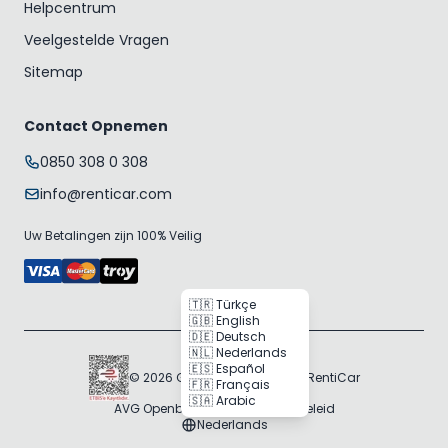
Helpcentrum
Veelgestelde Vragen
Sitemap
Contact Opnemen
0850 308 0 308
info@renticar.com
Uw Betalingen zijn 100% Veilig
🇹🇷 Türkçe
🇬🇧 English
🇩🇪 Deutsch
🇳🇱 Nederlands
🇪🇸 Español
© 2026 Gogocar Bilişim A.Ş. | RentiCar
🇫🇷 Français
🇸🇦 Arabic
AVG Openbaarmaking
Cookie Beleid
Nederlands