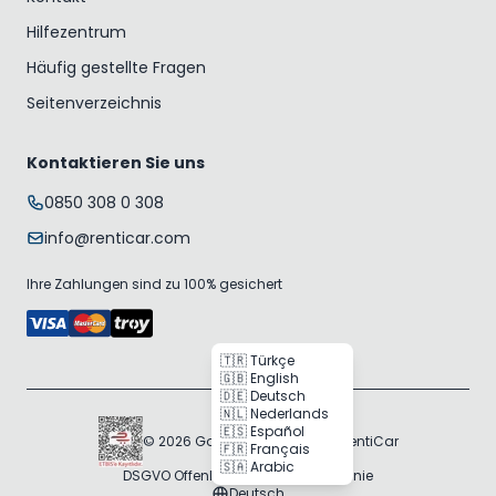
Hilfezentrum
Häufig gestellte Fragen
Seitenverzeichnis
Kontaktieren Sie uns
0850 308 0 308
info@renticar.com
Ihre Zahlungen sind zu 100% gesichert
🇹🇷 Türkçe
🇬🇧 English
🇩🇪 Deutsch
🇳🇱 Nederlands
🇪🇸 Español
© 2026 Gogocar Bilişim A.Ş. | RentiCar
🇫🇷 Français
🇸🇦 Arabic
DSGVO Offenlegung
Cookie-Richtlinie
Deutsch