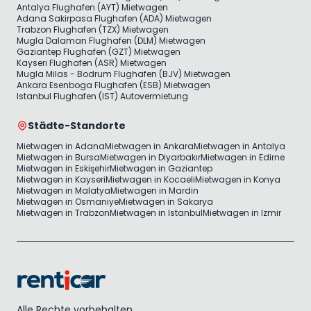
Antalya Flughafen (AYT) Mietwagen
Adana Sakirpasa Flughafen (ADA) Mietwagen
Trabzon Flughafen (TZX) Mietwagen
Mugla Dalaman Flughafen (DLM) Mietwagen
Gaziantep Flughafen (GZT) Mietwagen
Kayseri Flughafen (ASR) Mietwagen
Mugla Milas - Bodrum Flughafen (BJV) Mietwagen
Ankara Esenboga Flughafen (ESB) Mietwagen
Istanbul Flughafen (IST) Autovermietung
Städte-Standorte
Mietwagen in Adana
Mietwagen in Ankara
Mietwagen in Antalya
Mietwagen in Bursa
Mietwagen in Diyarbakır
Mietwagen in Edirne
Mietwagen in Eskişehir
Mietwagen in Gaziantep
Mietwagen in Kayseri
Mietwagen in Kocaeli
Mietwagen in Konya
Mietwagen in Malatya
Mietwagen in Mardin
Mietwagen in Osmaniye
Mietwagen in Sakarya
Mietwagen in Trabzon
Mietwagen in Istanbul
Mietwagen in Izmir
Alle Rechte vorbehalten.