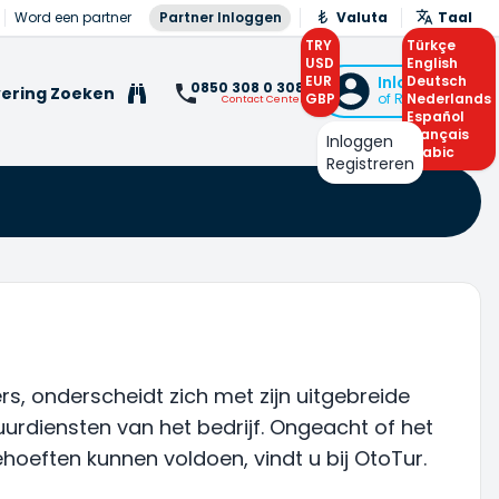
Word een partner
Partner Inloggen
Valuta
Taal
TRY
Türkçe
USD
English
EUR
Inloggen
Deutsch
0850 308 0 308
ering Zoeken
GBP
of Registreren
Nederlands
Contact Center
Español
Français
Inloggen
Arabic
Registreren
, onderscheidt zich met zijn uitgebreide
uurdiensten van het bedrijf. Ongeacht of het
ehoeften kunnen voldoen, vindt u bij OtoTur.