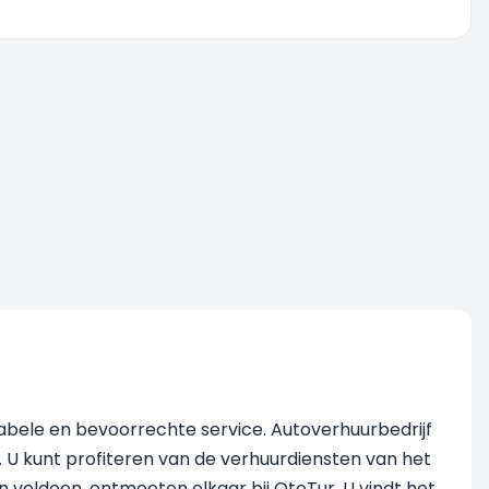
tabele en bevoorrechte service. Autoverhuurbedrijf
 U kunt profiteren van de verhuurdiensten van het
n voldoen, ontmoeten elkaar bij OtoTur. U vindt het