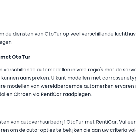
 om de diensten van OtoTur op veel verschillende luchtha
egen.
 met OtoTur
n verschillende automodellen in vele regio's met de serv
fte kunnen aanspreken. U kunt modellen met carrosseriet
ire modellen van wereldberoemde automerken ervaren me
i en Citroen via RentiCar raadplegen.
nsten van autoverhuurbedrijf OtoTur met RentiCar. Vul e
en om de auto-opties te bekijken die aan uw criteria vo