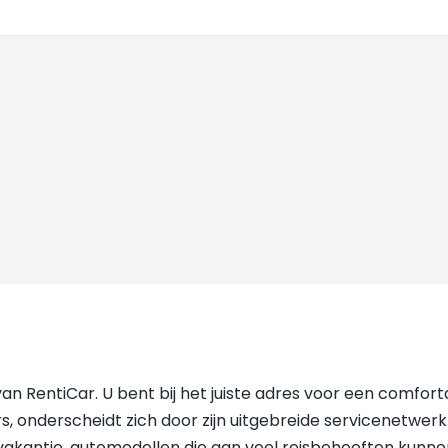
van RentiCar. U bent bij het juiste adres voor een comfor
onderscheidt zich door zijn uitgebreide servicenetwerk.
f vakantie, automodellen die aan veel reisbehoeften kunne