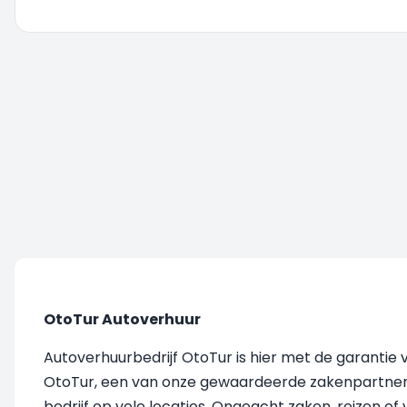
U wordt doorgestuurd, even geduld....
OtoTur Autoverhuur
Autoverhuurbedrijf OtoTur is hier met de garantie 
OtoTur, een van onze gewaardeerde zakenpartners, 
bedrijf op vele locaties. Ongeacht zaken, reizen o