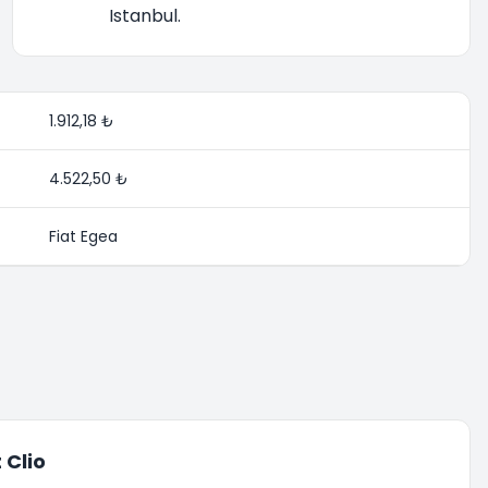
Istanbul.
1.912,18 ₺
4.522,50 ₺
Fiat Egea
 Clio