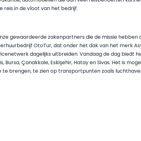
eis in de vloot van het bedrijf.
van onze gewaardeerde zakenpartners die de missie hebb
huurbedrijf OtoTur, dat onder het dak van het merk Asya 
rvicenetwerk dagelijks uitbreiden. Vandaag de dag biedt he
is, Bursa, Çanakkale, Eskişehir, Hatay en Sivas. Het is mog
je te brengen, te zien op transportpunten zoals luchthave