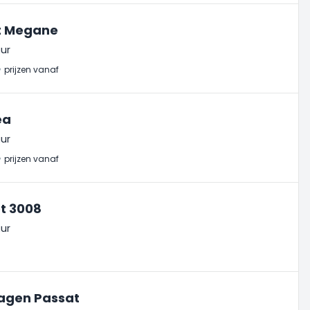
t Megane
ur
₺
prijzen vanaf
ea
ur
₺
prijzen vanaf
t 3008
ur
agen Passat