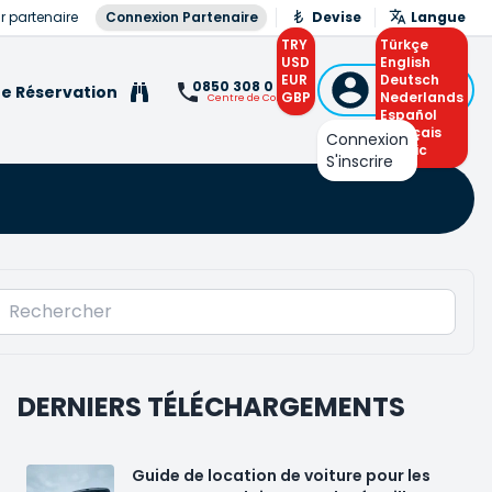
r partenaire
Connexion Partenaire
Devise
Langue
TRY
Türkçe
USD
English
EUR
Connexion
Deutsch
0850 308 0 308
e Réservation
GBP
ou S'inscrire
Nederlands
Centre de Contact
Español
Français
Connexion
Arabic
S'inscrire
DERNIERS TÉLÉCHARGEMENTS
Guide de location de voiture pour les