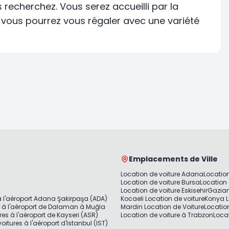
s recherchez. Vous serez accueilli par la
t vous pourrez vous régaler avec une variété
Emplacements de Ville
Location de voiture Adana
Location
Location de voiture Bursa
Location 
Location de voiture Eskisehir
Gazian
à l'aéroport Adana Şakirpaşa (ADA)
Kocaeli Location de voiture
Konya L
s à l'aéroport de Dalaman à Muğla
Mardin Location de Voiture
Locatio
res à l'aéroport de Kayseri (ASR)
Location de voiture à Trabzon
Locat
oitures à l'aéroport d'Istanbul (IST)