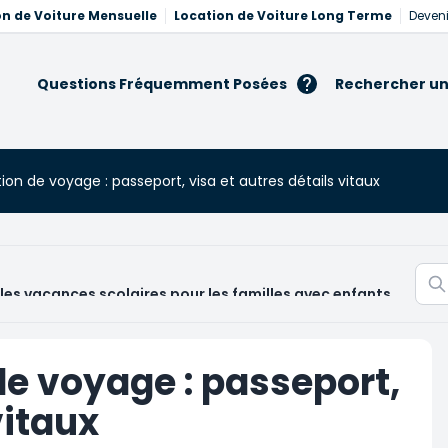
on de Voiture Mensuelle
Location de Voiture Long Terme
Deveni
Questions Fréquemment Posées
Rechercher un
on de voyage : passeport, visa et autres détails vitaux
les vacances scolaires pour les familles avec enfants
de voyage : passeport,
vitaux