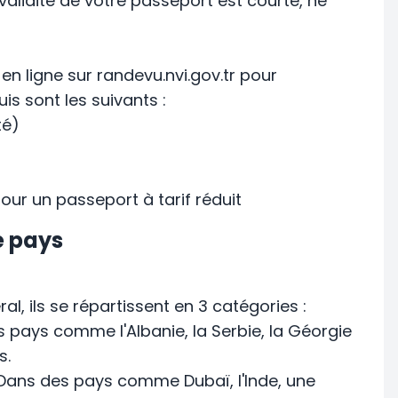
a validité de votre passeport est courte, ne
n ligne sur randevu.nvi.gov.tr pour
s sont les suivants :
té)
pour un passeport à tarif réduit
e pays
ral, ils se répartissent en 3 catégories :
 pays comme l'Albanie, la Serbie, la Géorgie
s.
ans des pays comme Dubaï, l'Inde, une