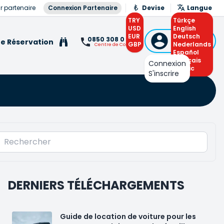
r partenaire
Connexion Partenaire
Devise
Langue
TRY
Türkçe
USD
English
EUR
Connexion
Deutsch
0850 308 0 308
e Réservation
GBP
ou S'inscrire
Nederlands
Centre de Contact
Español
Français
Connexion
Arabic
S'inscrire
DERNIERS TÉLÉCHARGEMENTS
Guide de location de voiture pour les