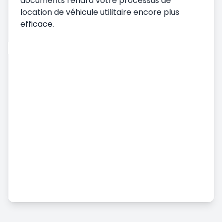
documents rendra votre processus de
location de véhicule utilitaire encore plus
efficace.
Location de voiture
Prise en charge du véhicule
Livraison du véhicule
Conditions générales de location de voiture
Location de voiture mensuelle
Services supplémentaires
Location de voiture à l'aéroport
Accident, Dommages et Détournement
Manquant Statut
Location de véhicules utilitaires
Location de voiture longue durée
Prix et Paiement