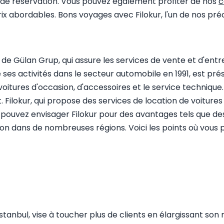
 de réservation. Vous pouvez également profiter de nos
c
 prix abordables. Bons voyages avec Filokur, l'un de nos p
tie de Gülan Grup, qui assure les services de vente et d'e
s activités dans le secteur automobile en 1991, est pré
itures d'occasion, d'accessoires et le service technique. 
. Filokur, qui propose des services de location de voiture
pouvez envisager Filokur pour des avantages tels que des
tion dans de nombreuses régions. Voici les points où vous 
'Istanbul, vise à toucher plus de clients en élargissant so