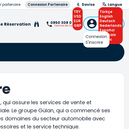
r partenaire
Connexion Partenaire
Devise
Langue
TRY
Türkçe
USD
English
EUR
Connexion
Deutsch
0850 308 0 308
e Réservation
GBP
ou S'inscrire
Nederlands
Centre de Contact
Español
Français
Connexion
Arabic
S'inscrire
re
n, qui assure les services de vente et
ale. Le groupe Gülan, qui a commencé ses
 les domaines du secteur automobile avec
ssoires et le service technique.