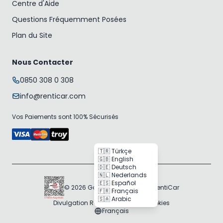
Centre d'Aide
Questions Fréquemment Posées
Plan du Site
Nous Contacter
0850 308 0 308
info@renticar.com
Vos Paiements sont 100% Sécurisés
🇹🇷 Türkçe
🇬🇧 English
🇩🇪 Deutsch
🇳🇱 Nederlands
🇪🇸 Español
© 2026 Gogocar Bilişim A.Ş. | RentiCar
🇫🇷 Français
🇸🇦 Arabic
Divulgation RGPD
Politique des Cookies
Français