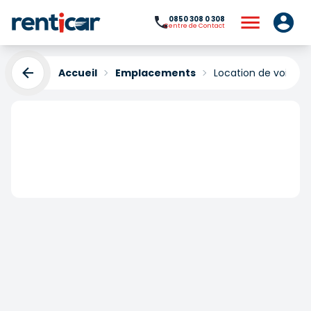
0850 308 0 308
Centre de Contact
Accueil
Emplacements
Location de voiture
Location de voitures à
Karabük
Yükleniyor...