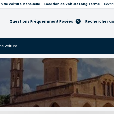
on de Voiture Mensuelle
Location de Voiture Long Terme
Deveni
Questions Fréquemment Posées
Rechercher un
de voiture
ture