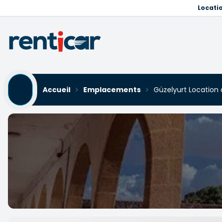
Locati
Accueil
Emplacements
Güzelyurt Location 
Güzelyurt Location de voi
Yükleniyor...