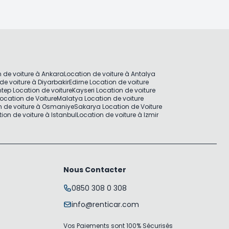
 de voiture à Ankara
Location de voiture à Antalya
de voiture à Diyarbakir
Edirne Location de voiture
tep Location de voiture
Kayseri Location de voiture
ocation de Voiture
Malatya Location de voiture
n de voiture à Osmaniye
Sakarya Location de Voiture
ion de voiture à Istanbul
Location de voiture à Izmir
Nous Contacter
0850 308 0 308
info@renticar.com
Vos Paiements sont 100% Sécurisés