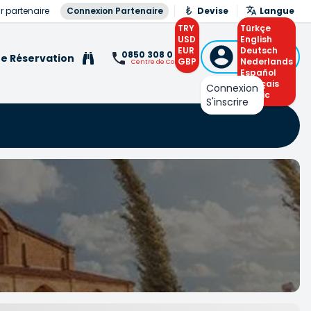
r partenaire
Connexion Partenaire
Devise
Langue
TRY
Türkçe
USD
English
EUR
Connexion
Deutsch
0850 308 0 308
e Réservation
GBP
ou S'inscrire
Nederlands
Centre de Contact
Español
Français
Connexion
Arabic
S'inscrire