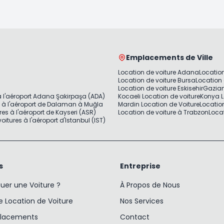
Emplacements de Ville
Location de voiture Adana
Location
Location de voiture Bursa
Location 
Location de voiture Eskisehir
Gazian
à l'aéroport Adana Şakirpaşa (ADA)
Kocaeli Location de voiture
Konya L
s à l'aéroport de Dalaman à Muğla
Mardin Location de Voiture
Locatio
res à l'aéroport de Kayseri (ASR)
Location de voiture à Trabzon
Locat
oitures à l'aéroport d'Istanbul (IST)
s
Entreprise
er une Voiture ?
À Propos de Nous
e Location de Voiture
Nos Services
placements
Contact