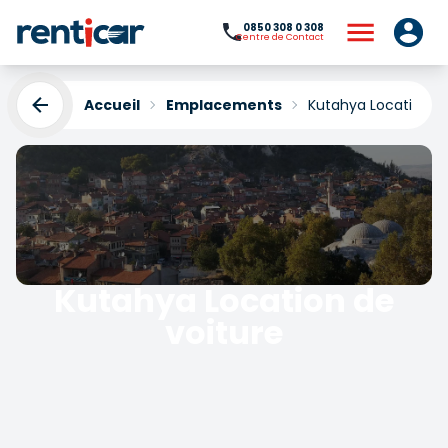
0850 308 0 308
Centre de Contact
Accueil
Emplacements
Kutahya Location de
Kutahya Location de
voiture
Yükleniyor...