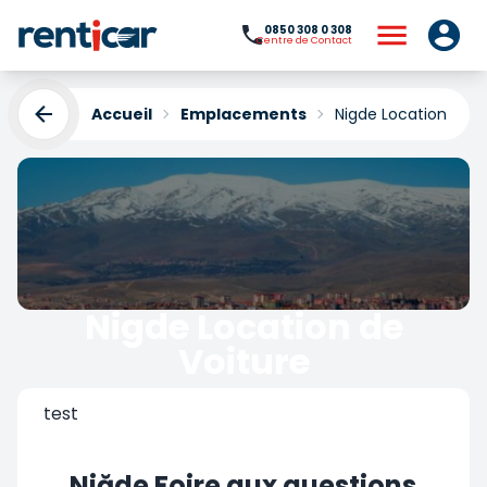
0850 308 0 308
Centre de Contact
Accueil
Emplacements
Nigde Location de V
Nigde Location de
Voiture
Yükleniyor...
test
Niğde Foire aux questions