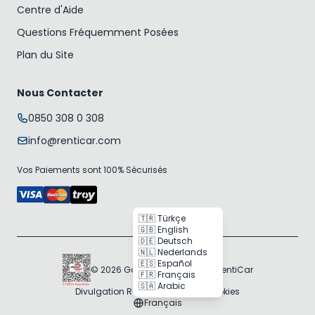
Centre d'Aide
Questions Fréquemment Posées
Plan du Site
Nous Contacter
0850 308 0 308
info@renticar.com
Vos Paiements sont 100% Sécurisés
🇹🇷 Türkçe
🇬🇧 English
🇩🇪 Deutsch
🇳🇱 Nederlands
🇪🇸 Español
© 2026 Gogocar Bilişim A.Ş. | RentiCar
🇫🇷 Français
🇸🇦 Arabic
Divulgation RGPD
Politique des Cookies
Français