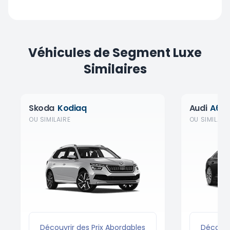
Véhicules de Segment Luxe
Similaires
Skoda
Kodiaq
Audi
A6
OU SIMILAIRE
OU SIMILAIR
Découvrir des Prix Abordables
Découvri