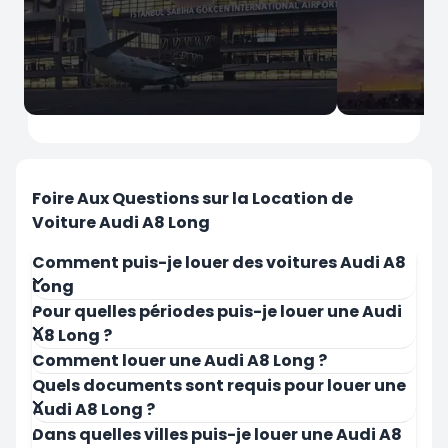
İstanbul
İstanbul
Aéroport Sabiha Gokcen
Aéroport d'
Foire Aux Questions sur la Location de
Voiture Audi A8 Long
Comment puis-je louer des voitures Audi A8
Long
Pour quelles périodes puis-je louer une Audi
Louer Maintenant
Louer Mai
A8 Long ?
Comment louer une Audi A8 Long ?
Quels documents sont requis pour louer une
Audi A8 Long ?
Dans quelles villes puis-je louer une Audi A8