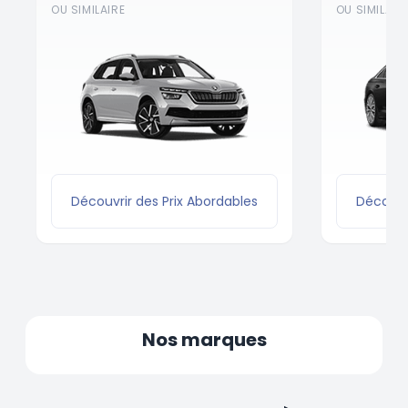
OU SIMILAIRE
OU SIMILAIR
Découvrir des Prix Abordables
Découvri
Nos marques