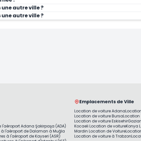
une autre ville ?
Louer Maintenant
Lo
une autre ville ?
Emplacements de Ville
Location de voiture Adana
Location
Location de voiture Bursa
Location 
Location de voiture Eskisehir
Gazian
à l'aéroport Adana Şakirpaşa (ADA)
Kocaeli Location de voiture
Konya L
s à l'aéroport de Dalaman à Muğla
Mardin Location de Voiture
Locatio
res à l'aéroport de Kayseri (ASR)
Location de voiture à Trabzon
Locat