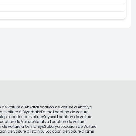
uer Maintenant
Louer 
 de voiture à Ankara
Location de voiture à Antalya
de voiture à Diyarbakir
Edirne Location de voiture
tep Location de voiture
Kayseri Location de voiture
ocation de Voiture
Malatya Location de voiture
n de voiture à Osmaniye
Sakarya Location de Voiture
ion de voiture à Istanbul
Location de voiture à Izmir