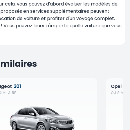
our cela, vous pouvez d'abord évaluer les modèles de
ance proposés en services supplémentaires peuvent
location de voiture et profiter d'un voyage complet.
 ! Vous pouvez louer n'importe quelle voiture que vous
milaires
ugeot
301
Opel
Co
SIMILAIRE
OU SIMILA