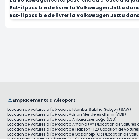
Est-il possible de livrer la Volkswagen Jetta dans 
Louer Maintenant
Est-il possible de livrer la Volkswagen Jetta dans 
Emplacements d'Aéroport
Location de voitures à l'aéroport d'Istanbul Sabiha Gökçen (SAW)
Location de voitures à l'aéroport Adnan Menderes d'Izmir (ADB)
Location de voitures à l'aéroport d'Ankara Esenboğa (ESB)
Location de voitures à l'aéroport d'Antalya (AYT)
Location de voitures 
Location de voitures à l'aéroport de Trabzon (TZX)
Location de voiture
Location de voitures à l'aéroport de Gaziantep (GZT)
Location de voitu