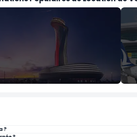
İstanbul
Ank
Aéroport d'Istanbul
Aér
a ?
rnée ?