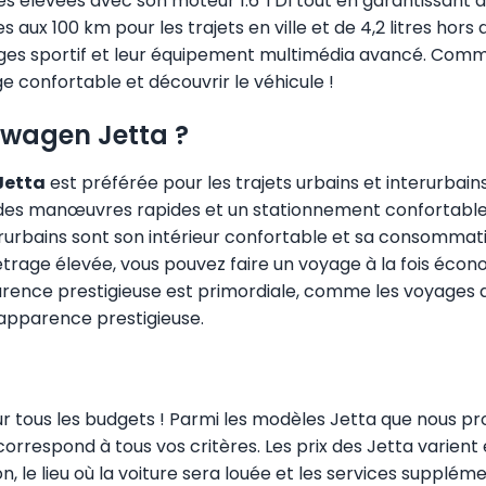
es élevées avec son moteur 1.6 TDI tout en garantissant 
aux 100 km pour les trajets en ville et de 4,2 litres hors 
sièges sportif et leur équipement multimédia avancé. Co
 confortable et découvrir le véhicule !
kswagen Jetta ?
Jetta
est préférée pour les trajets urbains et interurbai
te des manœuvres rapides et un stationnement confortable,
erurbains sont son intérieur confortable et sa consomma
trage élevée, vous pouvez faire un voyage à la fois écono
arence prestigieuse est primordiale, comme les voyages 
 apparence prestigieuse.
r tous les budgets ! Parmi les modèles Jetta que nous 
orrespond à tous vos critères. Les prix des Jetta varient
 le lieu où la voiture sera louée et les services supplément