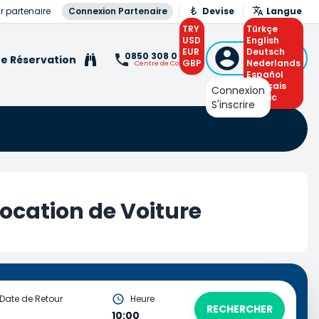
r partenaire
Connexion Partenaire
Devise
Langue
TRY
Türkçe
USD
English
EUR
Connexion
Deutsch
0850 308 0 308
e Réservation
GBP
ou S'inscrire
Nederlands
Centre de Contact
Español
Français
Connexion
Arabic
S'inscrire
ocation de Voiture
Date de Retour
Heure
RECHERCHER
10:00