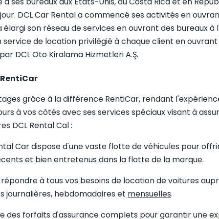
 à ses bureaux aux États-Unis, au Costa Rica et en Républ
 jour. DCL Car Rental a commencé ses activités en ouvran
 élargi son réseau de services en ouvrant des bureaux à 
un service de location privilégié à chaque client en ouvra
par DCL Oto Kiralama Hizmetleri A.Ş.
 RentiCar
ges grâce à la différence RentiCar, rendant l'expérience
jours à vos côtés avec ses services spéciaux visant à assure
res DCL Rental Cal :
tal Car dispose d'une vaste flotte de véhicules pour offr
cents et bien entretenus dans la flotte de la marque.
de répondre à tous vos besoins de location de voitures au
res journalières, hebdomadaires et
mensuelles
.
des forfaits d'assurance complets pour garantir une expér