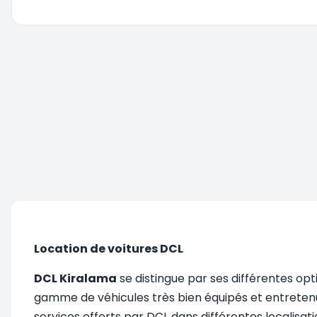
Vous êtes redirigé, veuillez patienter....
Location de voitures DCL
DCL Kiralama
se distingue par ses différentes opt
gamme de véhicules très bien équipés et entretenu
services offerts par DCL dans différentes localisa