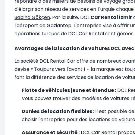
répondre à des milliers de besoins de voyage grâce
d'élargir son réseau de services en Turquie chaque
Sabiha Gökçen
. Par la suite, DCL
Car Rental İzmir
a
l'aéroport de Gaziantep. L'entreprise vise à offrir 
opérations turques de DCL Car Rental sont gérées 
Avantages de la location de voitures DCL avec
La société DCL Rental Car offre de nombreux avanta
devise « Toujours vers l'avant ! », la marque est tou
font la différence des services de location de voitu
Flotte de véhicules jeune et étendue :
DCL Ren
Vous pouvez trouver des modèles de voitures ré
Durées de location flexibles :
Il est possible 
choisir l'entreprise pour des locations de voitu
Assurance et sécurité :
DCL Car Rental propose 