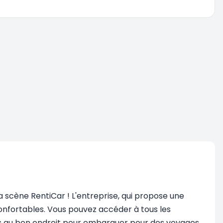
a scène RentiCar ! L'entreprise, qui propose une
onfortables. Vous pouvez accéder à tous les
êtes au bon endroit pour embarquer pour des voyages