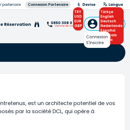
r partenaire
Connexion Partenaire
Devise
Langue
TRY
Türkçe
USD
English
EUR
Connexion
Deutsch
0850 308 0 308
e Réservation
GBP
ou S'inscrire
Nederlands
Centre de Contact
Español
Français
Connexion
Arabic
S'inscrire
entretenus, est un architecte potentiel de vos
osés par la société DCL, qui opère à