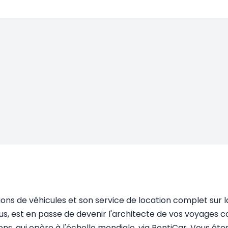
ions de véhicules et son service de location complet sur l
s, est en passe de devenir l'architecte de vos voyages c
tions, qui opère à l'échelle mondiale, via RentiCar. Vous 