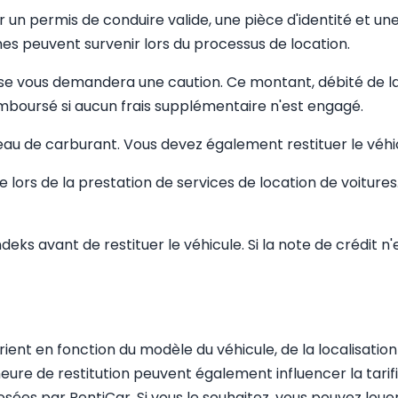
r un permis de conduire valide, une pièce d'identité et u
es peuvent survenir lors du processus de location.
rise vous demandera une caution. Ce montant, débité de la
mboursé si aucun frais supplémentaire n'est engagé.
niveau de carburant. Vous devez également restituer le vé
lors de la prestation de services de location de voitures. 
eks avant de restituer le véhicule. Si la note de crédit n'
ient en fonction du modèle du véhicule, de la localisation 
l'heure de restitution peuvent également influencer la tar
osées par RentiCar. Si vous le souhaitez, vous pouvez loue